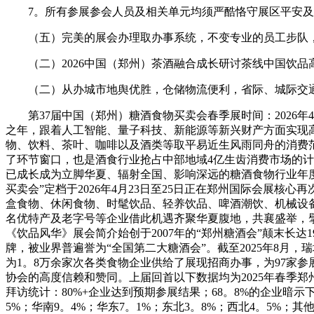
7。所有参展参会人员及相关单元均须严酷恪守展区平安及
（五）完美的展会办理取办事系统，不变专业的员工步队，
（二）2026中国（郑州）茶酒融合成长研讨茶线中国饮品高
（二）从办城市地舆优胜，仓储物流便利，省际、城际交通
第37届中国（郑州）糖酒食物买卖会春季展时间：2026年4月2
之年，跟着人工智能、量子科技、新能源等新兴财产方面实现
物、饮料、茶叶、咖啡以及酒类等取平易近生风雨同舟的消费
了环节窗口，也是酒食行业抢占中部地域4亿生齿消费市场的计
已成长成为立脚华夏、辐射全国、影响深远的糖酒食物行业年度
买卖会”定档于2026年4月23日至25日正在郑州国际会展核
盒食物、休闲食物、时髦饮品、轻养饮品、啤酒潮饮、机械设备
名优特产及老字号等企业借此机遇齐聚华夏腹地，共襄盛举，擘
《饮品风华》展会简介始创于2007年的“郑州糖酒会”颠末长
牌，被业界普遍誉为“全国第二大糖酒会”。截至2025年8月
为1。8万余家次各类食物企业供给了展现招商办事，为97家
协会的高度信赖和赞同。上届回首以下数据均为2025年春季郑州糖
拜访统计：80%+企业达到预期参展结果；68。8%的企业暗示下
5%；华南9。4%；华东7。1%；东北3。8%；西北4。5%；