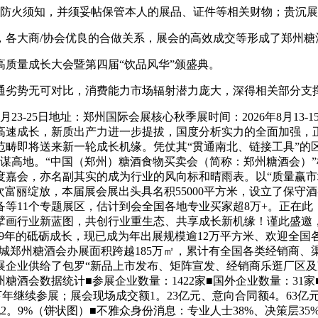
防火须知，并须妥帖保管本人的展品、证件等相关财物；贵沉展
各大商/协会优良的合做关系，展会的高效成交等形成了郑州糖
质量成长大会暨第四届“饮品风华”颁盛典。
劣势无可对比，消费能力市场辐射潜力庞大，深得相关部分支
3-25日地址：郑州国际会展核心秋季展时间：2026年8月13-
高速成长，新质出产力进一步提拔，国度分析实力的全面加强，
范畴即将送来新一轮成长机缘。凭仗其“贯通南北、链接工具”的
谋高地。“中国（郑州）糖酒食物买卖会（简称：郑州糖酒会）”
嘉会，亦名副其实的成为行业的风向标和晴雨表。以“质量赢市
心再次富丽绽放，本届展会展出头具名积55000平方米，设立了
等11个专题展区，估计到会全国各地专业买家超8万+。正在
画行业新蓝图，共创行业重生态、共享成长新机缘！谨此盛邀，顺
达19年的砥砺成长，现已成为年出展规模逾12万平方米、欢迎全
，瑞城郑州糖酒会办展面积跨越185万㎡，累计有全国各类经销商
参展企业供给了包罗“新品上市发布、矩阵宣发、经销商乐逛厂区
酒会数据统计■参展企业数量：1422家■国外企业数量：31家■
年继续参展；展会现场成交额1。23亿元、意向合同额4。63亿元
其他2。9%（饼状图）■不雅众身份消息：专业人士38%、决策层3