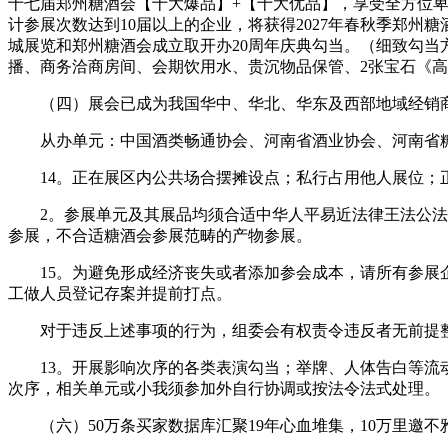
十七届郑州糖酒会【十大爆品】+【十大优品】，享受全方位卑
计参展次数达到10届以上的企业，将获得2027年春秋季郑
城展览和郑州糖酒会成立取开办20周年庆典勾当。（细致勾当
播、商务洽商房间、会期饮用水、贵沉物品保管、2张宝石《高
（四）展会已成为我国华中、华北、华东及西部地域经销商选
从办单元：中国酒类畅通协会、河南省酒业协会、河南省糖
14。正在展区内公共场合摆摊设点；私行占用他人展位；正
2。参展单元及其展品均须合适中华人平易近法律王法公法律
参展，不合适糖酒会参展范畴的产物参展。
15。为避免形成经济丧失或者添加参会成本，请所有参展企
工做人员登记存案并提前打点。
对于违反上述事项的行为，组委会有权责令违反者无前提整
13。开展影响次序的各类表演勾当；举牌、人体告白等流动
次序，相关单元或小我须参加外自行协调或按法令法式处理。
（六）50万条买家数据库汇聚19年心血堆集，10万里邀