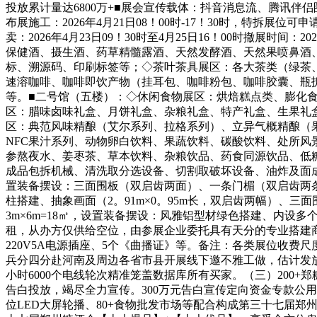
投放累计量达6800万+■展会宣传载体：抖音消息流、腾讯伴侣
布展施工：2026年4月21日08！00时-17！30时，特拆展位可申
卖：2026年4月23日09！30时至4月25日16！00时撤展时
保健酒、摄生酒、药草精髓露酒、天然发酵酒、天然果喷鼻酒
标、溯源码、印刷标签等；◇茶叶茶具展区：各大茶类（绿茶
速溶咖啡、咖啡即饮产物（挂耳包、咖啡粉包、咖啡胶囊、瓶拆
等。■二号馆（五楼）：◇休闲食物展区：烘焙糕点类、膨化食
区：腊味卤味礼盒、月饼礼盒、杂粮礼盒、特产礼盒、生果礼
区：典范风味精酿（艾尔系列、拉格系列）、立异气概精酿（
NFC果汁系列、动物卵白饮料、果蔬饮料、碳酸饮料、处所
参熬夜水、姜枣茶、草本饮料、杂粮饮品、药食同源饮品、低
成品包拆机械、清洗取分选设备、切割取破坏设备、油炸及面成
置装备摆设：三面围板（双启齿两面）、一条门楣（双启齿两条）
柱搭建、抽象画面（2。91m×0。95m长，双启齿两幅）、三
3m×6m=18㎡，设置装备摆设：风雅铝型材绿色搭建、内设多
租，从办方仅供给空位，由参展企业委托具有天分的专业搭建商
220V5A电源插座、5个《曲播证》等。备注：各类展位收费
兵分四分赴河南及周边各省市县开展线下邀不雅工做，估计发放第
小时6000个电线轮次精准笼盖数据库所有买家。（三）200
告白投放，竭尽全力宣传。300万元告白宣传定向资金专款公
位LED大屏轮播、80+食物批发市场等配合构成第三十七届