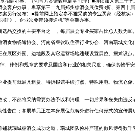
享招商办事。（勾当方案请致电商务司理）■持续加入第三十七、
州糖酒会客户办事，卑享第三十九届郑州糖酒会展位费3折、第四十
方案另行发布）■提前网上预定参不雅采购的专业买家（经核实）
朋证》、企业次要带领接送机”等会期办事。
品交换的主要平台之一，每届展会专业买家占比总人数为88。
酒食物畅通协会、河南省餐饮取住宿行业协会、河南瑞城文化
在展区外围、边地段及其它运营场地违规设置展位、摆摊设点
、律例和规章的要求及国度和行业的相关尺度，确保食物平安
业提前就展具租赁、特拆报馆手续打点、特殊用电、物流仓储
改，不然将采纳需要办法予以和清理，一切后果和丧失由违反
性告白；参展单元正在本身展位范畴外进行任何形式的宣传展
不雅铺就瑞城糖酒会成功之道，瑞城团队俭朴严谨的做风博得数千