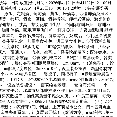
期放置报到时间：2026年4月21日至4月22日12！00时
揭幕典礼：2026年4月23日10！00-10！20地址：待定展览买
手续。年份酒、原酒、定制酒、葡萄酒、黄酒、米酒等。◇慢养酒类展区：
瓶盖、拉环、酒盒、酒桶、酒包拆箱、便携式酒袋、激光防伪
保健茶）、茶具、茶文化取衍生品…◇国际咖啡展区：咖啡豆、
咖啡伴侣、家用/商用咖啡机、杯具/器具、连锁加盟咖啡品牌
海味零食、素食/代餐零食、健康零食、奶成品…◇礼盒食物展
、益生菌礼盒、儿童零食礼包、进口零食礼包…◇啤酒潮饮展
、低度潮饮、啤酒周边…◇时髦饮品展区：茶饮系列、天然及
氢水、富硒水）、汽水、凉茶…◇轻养饮品展区：西洋参水、人
、功能性水饮品…◇食物机械展区：食物加工成套设备、各类
件…展位类型■国际尺度展位：3m×3m=9㎡（通俗型），设
■奢华尺度展位：3m×3m=9㎡，设置装备摆设：新型铝材方
个220V5A电源插座、一张桌子、两把椅子。■标展变异展位：
、LED照、2个220V5A电源插座。■光地特拆展位：36㎡起
2㎡，设置装备摆设：一面喷绘布景墙、一套洽商桌椅、一个
对接平台。瑞城市场部地推邀不雅工做小组2026年3月1日起，
良买家数据库，确保高质量不雅众来历。20个员工精英，每天8
参会人员专业性；300辆大巴车按需报名预定搭车。（四）沉金
等新；50家保守+门户网坐、上万辆城市公交、闹市区沉点点
惠套餐办事系统”，让参展者无忧！（欢送方案）■沉磅推出第三