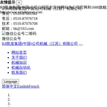
友情提示
×
K8凯发集团(中国)公司公司官方宣传网站为公司官网和1688
http://www.xiruileyuan.com
售前：0510-87061341
售后：0510-87076718
技术：0510-87076708
邮箱：bk@163.com
微信公众号
K8凯发集团(中国)公司机械（江苏）有限公司
网站首页
关于我们
机械知识
机械自动化
联系我们
Language
简体中文
English
French