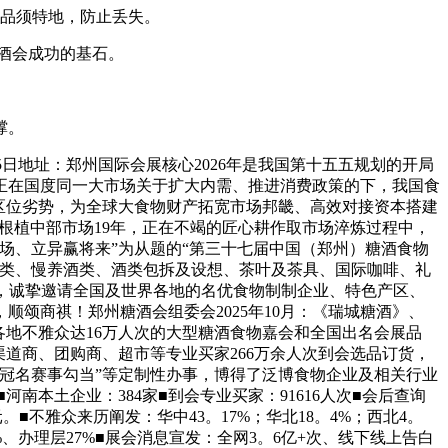
品须特地，防止丢失。
酒会成功的基石。
撑。
15日地址：郑州国际会展核心2026年是我国第十五五规划的开局
正在国度同一大市场关于扩大内需、推进消费政策的下，我国食
区位劣势，为全球大食物财产拓宽市场邦畿、高效对接资本搭建
根植中部市场19年，正在不竭的匠心耕作取市场淬炼过程中，
场、立异赢将来”为从题的“第三十七届中国（郑州）糖酒食物
保守酒类、慢养酒类、酒类包拆及设想、茶叶及茶具、国际咖啡、礼
此，诚挚邀请全国及世界各地的名优食物制制企业、特色产区、
颂商祺！郑州糖酒会组委会2025年10月：《瑞城糖酒》、
国各地不雅众达16万人次的大型糖酒食物嘉会和全国出名会展品
、渠道商、团购商、超市等专业买家266万余人次到会选品订货，
及冠名赛事勾当”等定制性办事，博得了泛博食物企业及相关行业
河南本土企业：384家■到会专业买家：91616人次■会后查询
。■不雅众来历阐发：华中43。17%；华北18。4%；西北4。
5%、办理层27%■展会消息宣发：全网3。6亿+次、线下线上告白