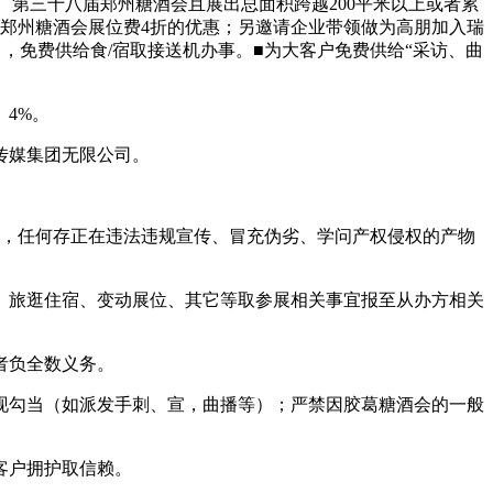
第三十八届郑州糖酒会且展出总面积跨越200平米以上或者累
届郑州糖酒会展位费4折的优惠；另邀请企业带领做为高朋加入瑞
，免费供给食/宿取接送机办事。■为大客户免费供给“采访、曲
4%。
传媒集团无限公司。
。
，任何存正在违法违规宣传、冒充伪劣、学问产权侵权的产物
、旅逛住宿、变动展位、其它等取参展相关事宜报至从办方相关
者负全数义务。
现勾当（如派发手刺、宣，曲播等）；严禁因胶葛糖酒会的一般
客户拥护取信赖。