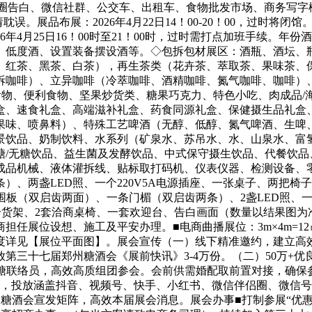
圈告白、微信社群、公交车、出租车、食物批发市场、商务写字楼等。日
请耽误。展品布展：2026年4月22日14！00-20！00，过时将闭馆。
间：2026年4月25日16！00时至21！00时，过时需打点加班
、低度酒、设置装备摆设酒等。◇包拆包材展区：酒瓶、酒坛、
、红茶、黑茶、白茶），再生茶类（花卉茶、萃取茶、果味茶、
咖啡）、立异咖啡（冷萃咖啡、酒精咖啡、氮气咖啡、咖啡）、
物、便利食物、坚果炒货类、糖果巧克力、特色小吃、肉成品/
盒、速食礼盒、高端滋补礼盒、药食同源礼盒、保健摄生品礼盒
果味、喷鼻料）、特殊工艺啤酒（无醇、低醇、氮气啤酒、生啤
风景饮品、奶制饮料、水系列（矿泉水、苏吊水、水、山泉水、富
糖/无糖饮品、益生菌及发酵饮品、中式保守摄生饮品、代餐饮品
品机械、液体灌拆线、贴标取打码机、仪表仪器、检测设备、零配
、两盏LED照、一个220V5A电源插座、一张桌子、两把椅子。
面围板（双启齿两面）、一条门楣（双启齿两条）、2盏LED照、一
个货架、2套洽商桌椅、一套欢迎台、告白画面（数量以结果图为准）
担任展位设想、施工及平安办理。■电商曲播展位：3m×4m=1
尺度详见【展位平面图】。展会宣传（一）线下精准邀约，建立高效
三十七届郑州糖酒会《展前快讯》3-4万份。（二）50万+优
+郑糖联络员，高效高质组团参会。会前供需婚配取前置对接，确保
用，投放涵盖抖音、视频号、快手、小红书、微信伴侣圈、微信号
郑州糖酒会宣发矩阵，高效本届展会消息。展会办事■打制参展“优