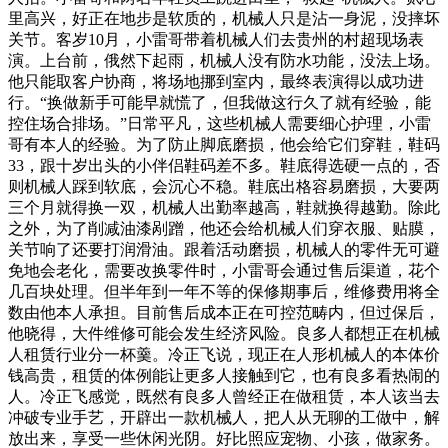
里高兴，好正在地步是软质的，机械人只是沾一身泥，没摔坏
关节。客岁10月，小雷哥带着机械人们去贵州的村超现场表
演。上台前，俄然下起雨，机械人没有防水功能，没法上场。
他只能取客户协商，将场地挪到室内，最终表演得以成功进
行。“换做新手可能早就慌了，但我做这行久了就有经验，能
控住场合排场。”日常平凡，这些机械人需要细心护理，小雷
哥有本人的经验。为了防止脚底磨损，他会给它们穿鞋，鞋码
33，跟十岁出头的小伴侣鞋码差不多。鞋底得选硬一点的，否
则机械人踩到软底，会沉心不稳。鞋底出格容易磨损，大要两
三个月就得换一双，机械人出勤率越高，鞋就换得越勤。除此
之外，为了削减油漆剐蹭，他还会给机械人们穿衣服、贴膜，
关节响了还要打润滑油。跟着活动磨损，机械人的零件无可避
免地会老化，需要改换零件时，小雷哥会通过售后渠道，花个
几百块处理。但半年到一年不等的保修期事后，维修费用将全
数由他本人承担。目前售后成本正在可控范畴内，但过保后，
他晓得，大件维修可能会发生经济风险。良多人都想正在机械
人租赁行业分一杯羹。冷正飞说，现正在人形机械人的本体价
钱高贵，租赁的体例能让更多人接触到它，也有良多看热闹的
人。冷正飞感觉，既然有良多人曾经正在做租赁，本人该当去
冲破专业手艺，开辟出一款机械人，把人从无聊的工做中，解
放出来，享受一些休闲光阴。好比照应宠物、小孩，做家务。