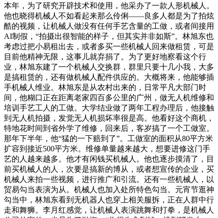
本年，为了研究开辟技术和使用，他采办了一款人形机械人。
他也晓得机械人不如看起来那么伶俐——良多人都是为了拍炫
酷的视频，让机械人做没有任何手艺含量的工做，或者间接用
AI制假，“拍摄出很智能的样子，但其实并非如斯”。林旭东也
考虑过把小易租出去，或者多买一些机械人回来做租赁，可是
目前他精神无限，这事儿就弃捐了。为了更好地察看这个行
业，林旭东建了一个机械人交换群，群里只要十几小我，大多
是搞租赁的，还有做机械人配件供应的。大概将来，他能够插
手机械人维业。林旭东是从农村出来的，日常平凡大部门时
间，他糊口正在距离老家四百多公里的广州，做无人机维修和
培训手艺工人的工做。大学结业做了两年工程办理后，他接触
到无人机拍摄，发觉无人机损坏率很是高。他看好这个商机，
特地花时间到省外学了维修，回来后，客岁搞了一个工做室。
那年下半年，他“猛的一下赔到了”。工做室的面积从80平方米
扩容到接近500平方米。维修单量越来越大，想要进修这门手
艺的人越来越多。他才有闲钱买机械人。他也逐步摸清了，目
前买机械人的人，次要是搞新的博从，或者想宣传的企业，买
机械人来拍一些视频，进行推广和引流。还有一些机械人，以
贸易勾当表演为从。机械人也加入处所特色勾当。元宵节逛神
勾当中，林旭东看到无机器人也穿上相关服拆，正在人群中行
走和舞狮。李月红感觉，让机械人表演跳舞和打拳，是机械人