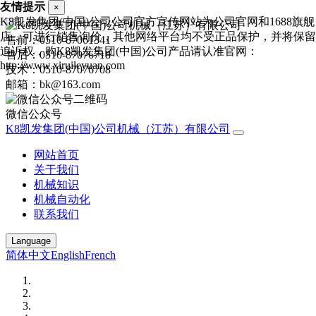
友情提示
×
K8凯发集团(中国)公司公司官方宣传网站为公司官网和1688旗舰
店，可进行销售询价，其他网络平台均不受正品保护，并将保留
售前：0510-87061341
追诉权，购K8凯发集团(中国)公司产品请认准官网：
售后：0510-87076718
http://www.xiruileyuan.com
技术：0510-87076708
邮箱：bk@163.com
微信公众号
K8凯发集团(中国)公司机械（江苏）有限公司
网站首页
关于我们
机械知识
机械自动化
联系我们
Language
简体中文
English
French