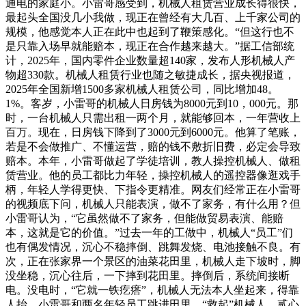
通电的家庭小。小雷哥感受到，机械人租赁营业成长得很快，
最起头全国没几小我做，现正在曾经有大几百、上千家公司的
规模，他感觉本人正在此中也起到了鞭策感化。“但这行也不
是只靠入场早就能赔本，现正在合作越来越大。”据工信部统
计，2025年，国内零件企业数量超140家，发布人形机械人产
物超330款。机械人租赁行业也随之敏捷成长，据央视报道，
2025年全国新增1500多家机械人租赁公司，同比增加48。
1%。客岁，小雷哥的机械人日房钱为8000元到10，000元。那
时，一台机械人只需出租一两个月，就能够回本，一年营收上
百万。现在，日房钱下降到了3000元到6000元。他算了笔账，
若是不会做推广、不懂运营，赔的钱不敷折旧费，必定会导致
赔本。本年，小雷哥做起了学徒培训，教人操控机械人、做租
赁营业。他的员工都比力年轻，操控机械人的遥控器像逛戏手
柄，年轻人学得更快、下指令更精准。网友们经常正在小雷哥
的视频底下问，机械人只能表演，做不了家务，有什么用？但
小雷哥认为，“它虽然做不了家务，但能做贸易表演、能赔
本，这就是它的价值。”过去一年的工做中，机械人“员工”们
也有偶发情况，沉心不稳摔倒、跳舞发烧、电池接触不良。有
次，正在张家界一个景区的油菜花田里，机械人走下坡时，脚
没坐稳，沉心往后，一下摔到花田里。摔倒后，系统间接断
电。没电时，“它就一铁疙瘩”，机械人无法本人坐起来，得靠
人抬。小雷哥和两名年轻员工跳进田里，“救起”机械人。贰心