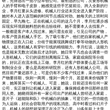
研，先筛选出一批小型草创公司。最初选的公司，次要形机械
人的手臂和电子皮肤，她感觉这些手艺挺前沿。跨入全新的行
业，李月红要从头进修。机械人行业还未完全进入量产阶段，
她对本人进入该范畴的时间节点感应对劲。她每天的上班时间
固定，早九晚七。正在机械人公司的这几个月，李月红逐步感
应现实环境跟她料想的有点纷歧样。她不需要本人去找客户，
一般都是客户本人找过来。她只需去欢迎，引见公司的产物，
向客户普及机械人手艺。为了吸引客户，他们把自家机械人产
物摆放正在入口处，分歧于能展现跳舞或打拳等动做的人形机
械人，这类机械人有穿针引线的精细能力。李月红说，这能力
也是颠末无数次试验后才达到的。她日常平凡也会去调查一些
人形机械人，它们的设想别离顺应工场、家庭或病院等分歧
的，好比正在流水线上工做。李月红的客户群体要么是工场等
制制业企业，要么是高校科研院所，还有人形机械人公司。虽
然目前产量还跟不上，可是仍有不少客户找过来，采办他们的
产物要排期，快则一两周，慢则一两个月。若是将来价钱降下
来，她筹算买一个机械人。可是，她说，目前还没有任何一家
公司，实正做到让机械人进入家庭，像保姆或者伴侣那样去陪
同人类。她晓得国外有一家公司出产的机械人曾经进入家庭，
是片子《超能陆和队》中机械白的抽象，可是它的一些功能也
为人诟病，好比会窃取用户的现私消息。高中时看过科幻片子
后，机械人的胡想就深埋正在冷正飞心里。10多年前上大学