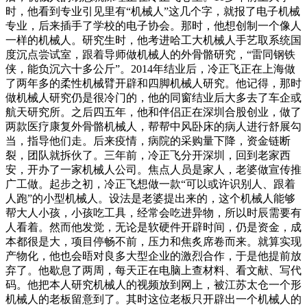
时，他看到专业引见里有“机械人”这几个字，就报了电子机械
专业，后来插手了学校的电子协会。那时，他想创制一个像人
一样的机械人。研究生时，他考进哈工大机械人手艺取系统国
度沉点尝试室，跟着导师做机械人的外骨骼研究，“雷同钢铁
侠，能负沉六十多公斤”。2014年结业后，冷正飞正在上海做
了两年多的柔性机械臂开辟和四脚机械人研究。他记得，那时
做机械人研究仍是很冷门的，他的同窗结业后大多去了车企或
航天研究所。之后四五年，他和伴侣正在深圳合股创业，做了
两款医疗康复外骨骼机械人，帮帮中风卧床的病人进行舒展勾
当，指导他们走。后来疫情，病院的采购量下降，资金链断
裂，团队就拆伙了。三年前，冷正飞分开深圳，回到老家西
安，开办了一家机械人公司。焦点人员是家人，老婆做宣传推
广工做。起步之初，冷正飞想做一款“可以或许识别人、跟着
人跑”的小型机械人。设法是老婆提出来的，这个机械人能够
帮大人小孩，小孩吃工具，经常会吃进异物，所以时辰需要有
人看着。然而他发觉，无论是软硬件开辟时间，仍是资金，成
本都很是大，项目停畅不前，压力和焦炙席卷而来。就算实现
产物化，他也会晤对良多大型企业的激烈合作，于是他提前放
弃了。他歇息了两周，每天正在电脑上查材料、看文献、写代
码。他把本人研究机械人的视频放到网上，被江苏太仓一个形
机械人的老板留意到了。其时这位老板只开辟出一个机械人的