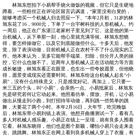
林旭东想拍下小易帮手烧火做饭的视频，但它只是生硬地
蹲着。一些粉丝正在评论区留言讥讽道，“家里没有白叟的，
能够考虑买一个机械人归去照应一下。”本年2月初，31岁的林
旭东花了16，9000元，下单了一台宇树科技的人形机械人。约
一周后，他正在广东湛江老家村子里见到了它。这是他的第一
台机械人，从下单那一刻，他心里就充满等候。林旭东想晓
得，要怎样操做它，以及它到底能做些什么。十多天后，他发
觉，除了表演动做，目前机械人正在农村干不了什么现实的工
作。他本来认为，至多它能帮手端菜、扫除，但分开人类的操
控，它什么也做不了。近两年人形机械人正在活动能力等方面
成长敏捷，林旭东看正在眼里，也生出一些夸姣愿景，但他晓
得，愿景变成现实还需要时间。林旭东给这台机械人起名“小
易”，没有什么特殊意义，只是感觉好记。再加上，它只要一
米三五的个头，叫“小易”，会亲热一点。小易抵家后，林旭东
先是研究若何让它动起来。他照着仿单，摆放、开机，让小易
做出从慢走到小跑，到打招待等动做，再到跳一些简单的跳
舞，大要花了两个小时。本年2月16日，大年节，吃完晚饭
后，林旭东带小易到镇上表演。他想开曲播测试一下，看有几
多人对机械人感乐趣。小易正在镇上一呈现，就有良多人围着
它看。林旭东晓得，他们也是图个新颖，哪怕小易只会走来走
去、跳跳舞。林旭东正在网上看到良多机械人穿上了衣服，有