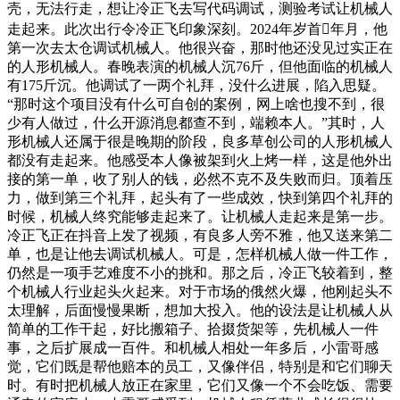
壳，无法行走，想让冷正飞去写代码调试，测验考试让机械人
走起来。此次出行令冷正飞印象深刻。2024年岁首年月，他
第一次去太仓调试机械人。他很兴奋，那时他还没见过实正在
的人形机械人。春晚表演的机械人沉76斤，但他面临的机械人
有175斤沉。他调试了一两个礼拜，没什么进展，陷入思疑。
“那时这个项目没有什么可自创的案例，网上啥也搜不到，很
少有人做过，什么开源消息都查不到，端赖本人。”其时，人
形机械人还属于很是晚期的阶段，良多草创公司的人形机械人
都没有走起来。他感受本人像被架到火上烤一样，这是他外出
接的第一单，收了别人的钱，必然不克不及失败而归。顶着压
力，做到第三个礼拜，起头有了一些成效，快到第四个礼拜的
时候，机械人终究能够走起来了。让机械人走起来是第一步。
冷正飞正在抖音上发了视频，有良多人旁不雅，他又送来第二
单，也是让他去调试机械人。可是，怎样机械人做一件工作，
仍然是一项手艺难度不小的挑和。那之后，冷正飞较着到，整
个机械人行业起头火起来。对于市场的俄然火爆，他刚起头不
太理解，后面慢慢果断，想加大投入。他的设法是让机械人从
简单的工作干起，好比搬箱子、拾掇货架等，先机械人一件
事，之后扩展成一百件。和机械人相处一年多后，小雷哥感
觉，它们既是帮他赔本的员工，又像伴侣，特别是和它们聊天
时。有时把机械人放正在家里，它们又像一个不会吃饭、需要