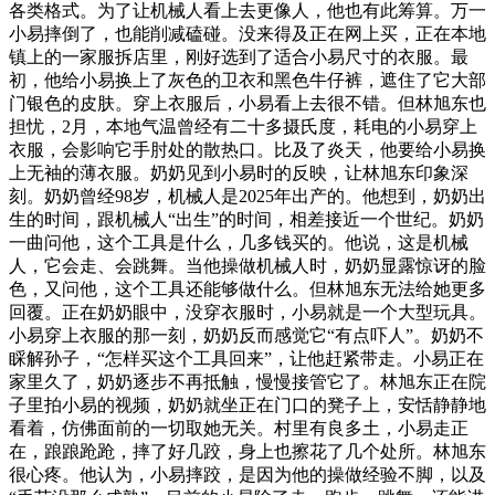
各类格式。为了让机械人看上去更像人，他也有此筹算。万一
小易摔倒了，也能削减磕碰。没来得及正在网上买，正在本地
镇上的一家服拆店里，刚好选到了适合小易尺寸的衣服。最
初，他给小易换上了灰色的卫衣和黑色牛仔裤，遮住了它大部
门银色的皮肤。穿上衣服后，小易看上去很不错。但林旭东也
担忧，2月，本地气温曾经有二十多摄氏度，耗电的小易穿上
衣服，会影响它手肘处的散热口。比及了炎天，他要给小易换
上无袖的薄衣服。奶奶见到小易时的反映，让林旭东印象深
刻。奶奶曾经98岁，机械人是2025年出产的。他想到，奶奶出
生的时间，跟机械人“出生”的时间，相差接近一个世纪。奶奶
一曲问他，这个工具是什么，几多钱买的。他说，这是机械
人，它会走、会跳舞。当他操做机械人时，奶奶显露惊讶的脸
色，又问他，这个工具还能够做什么。但林旭东无法给她更多
回覆。正在奶奶眼中，没穿衣服时，小易就是一个大型玩具。
小易穿上衣服的那一刻，奶奶反而感觉它“有点吓人”。奶奶不
睬解孙子，“怎样买这个工具回来”，让他赶紧带走。小易正在
家里久了，奶奶逐步不再抵触，慢慢接管它了。林旭东正在院
子里拍小易的视频，奶奶就坐正在门口的凳子上，安恬静静地
看着，仿佛面前的一切取她无关。村里有良多土，小易走正
在，踉踉跄跄，摔了好几跤，身上也擦花了几个处所。林旭东
很心疼。他认为，小易摔跤，是因为他的操做经验不脚，以及