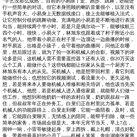
“手艺没那么成熟”。目前的小易除了走、跑步、跳舞，还能进
行一些简单的对话。但它本身照顾的喇叭音量很小，以至没有
手机声音大。小易身上无数据线接口，接上去能够植入法式，
让它控制分歧的跳舞动做。充满电的小易若是不断地进行表演
勾当，能持续两个半小时。若是只是偶尔动一下，能够续航三
四个小时。很快，小易火了，林旭东也跟着成了村子附近小出
名气的人。他带着小易正在村子里一边溜达一边曲播的时候，
村平易近，出格是小孩子，会守着他的曲播间，问他正在哪
里，然后跟过去，就为了拍一张和机械人的合影。视频下的评
论多是问，这机械人需不需要遥控器？还有人说，你20万买这
么个工具，能做什么？这些钱都能让你家从头盖一个厨房了。
林旭东有本人的从见。买机械人，他是想带回村里，看它到底
能做些什么；也想拍它的视频测试，看流量大小。更久远地
想，若是将来本人要做机械人维修和相关培训，他也该当先买
个机械人。他想，若是机械人进入通俗家庭，就能帮人们做一
些工作。他想到和他奶奶一样的农村白叟，奶奶跟叔叔一路
住，但叔叔常年正在外务工。白叟们正在村里比力孤单。若是
机械人的功能跟得上，白叟走到哪，它能一曲陪着，及时，或
者，它能跟白叟聊天，无情感上的陪同，能帮手扫除，做一些
简单的家务，市场就会很是大。本年元宵节当天，早上7点，
闹钟一响，小雷哥敏捷起身，穿上西拆，戴上礼帽，清点好配
备，带着他最喜好的小员工——机械人笨笨，奔向湖南张家界