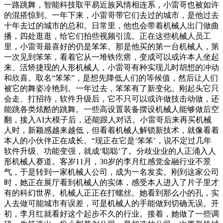
一路跳舞，智能科技取平易近族风情相连系，小雷哥也被如许
的混搭惊到。一年下来，小雷哥带它们去过的城市，是他过去
十年去过的城市的总和。日常里，他也会带着机械人出门做曲
播，四处逛逛，给它们拍些视频引流。正在这些机械人员工
里，小雷哥最喜好的仍是笨笨。那是他买的第一台机械人，第
一次见到笨笨，看着它从一堆铁疙瘩，变成可以或许本人坐起
来、活矫捷现的人形机械人，小雷哥有种实现儿时胡想的冲动
和欣喜。取名“笨笨”，是想先降低人们的等候值，然后让人们
被它的舞姿冷艳到。一年过去，笨笨有了新变化。刚起头它只
会走、打招待，软件升级后，它不只可以或许做技击动做，还
能跳各类炫酷的跳舞。一些高设置装备摆设机械人能够做后空
翻，接入AI大模子后，还能跟人对话。小雷哥后来再买机械
人时，新颖感越来越低，但看着机械人解锁新技术，就像看着
本人的小伙伴正在成长。“现正在它是‘笨笨’，说不定过几年
软件升级、功能变强，就成‘聪聪’了。分歧业业的人正涌入人
形机械人赛道。客岁11月，30岁的李月红感觉金融行业不景
气，于是转到一家机械人公司，成为一名发卖。刚到这家公司
时，她正在展厅看到机械人的实体，感受本人进入了片子里才
有的科幻世界。机械人正正在打螺丝。她看到那么小的孔，实
人去做可能城市有误差，可是机械人的手能做到切确无误。开
初，李月红就看好这个起步不久的行业。接着，她做了一些调