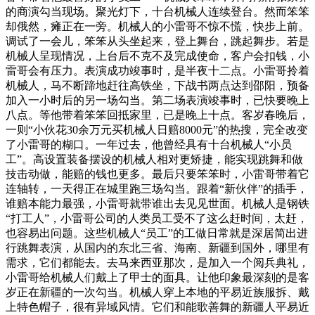
的商演勾当现场。聚光灯下，十台机械人连续登台。然而笨笨
却俄然，瘫正在一旁。机械人的小雷哥不惊不慌，快步上前。
调试了一会儿，笨笨从头坐起来，登上舞台，跳起舞步。若是
机械人呈现情况，上台后不克不及完成使命，客户会扣钱，小
雷哥会有压力。表演成功竣事时，是半夜十二点。小雷哥拎着
机械人，马不断蹄地赶往高铁坐，下战书两点达到邵阳，预备
加入一小时后的另一场勾当。第二场表演竣事时，已快要晚上
八点。等他带着笨笨回抵家里，已是晚上十点。客岁春晚后，
一则“小伙花30余万元买机械人日赔8000元”的热搜，完全改变
了小雷哥的糊口。一年过去，他曾经具有十台机械人“小员
工”。高设置装备摆设的机械人相对更矫捷，能实现跳舞和做
技击动做，能赔的钱也更多。最后只要笨笨时，小雷哥带着它
连轴转，一天得正在城里跑三场勾当。跟着“新伙伴”的插手，
谁赔本能力最强，小雷哥就带谁出去见见世面。机械人是钢铁
“打工人”，小雷哥公司的人类员工受不了这么赶时间，太赶，
也容易出问题。这些机械人“员工”的工做日常就是深居简出进
行跳舞表演，从国内的东北三省、海南、新疆到国外，哪里有
需求，它们都能去。去马来西亚那次，是加入一个阅兵典礼，
小雷哥给机械人们戴上了甲士的面具。让他印象最深刻的是客
岁正在新疆的一次勾当。机械人穿上本地的平易近族服拆、戴
上特色帽子，很有异域风情。它们和能歌善舞的新疆人平易近