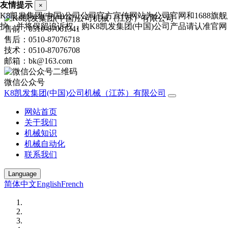
友情提示
×
K8凯发集团(中国)公司公司官方宣传网站为公司官网和1688
护，并将保留追诉权，购K8凯发集团(中国)公司产品请认准官网：http://w
售前：0510-87061341
售后：0510-87076718
技术：0510-87076708
邮箱：bk@163.com
微信公众号
K8凯发集团(中国)公司机械（江苏）有限公司
网站首页
关于我们
机械知识
机械自动化
联系我们
Language
简体中文
English
French