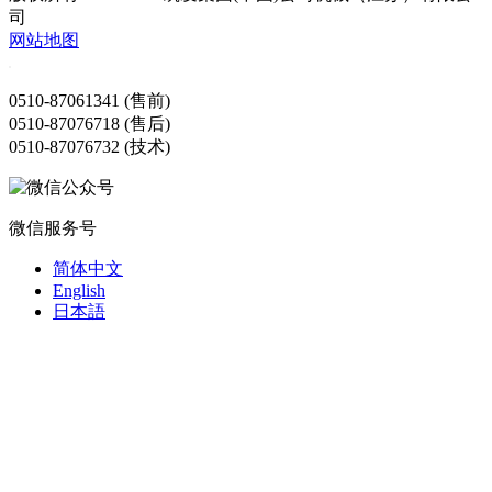
司
网站地图
0510-87061341 (售前)
0510-87076718 (售后)
0510-87076732 (技术)
微信服务号
简体中文
English
日本語