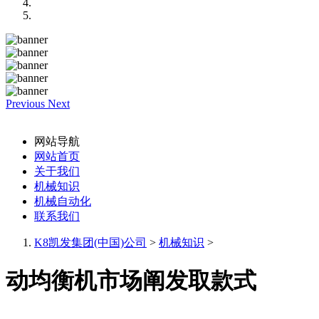
Previous
Next
网站导航
网站首页
关于我们
机械知识
机械自动化
联系我们
K8凯发集团(中国)公司
>
机械知识
>
动均衡机市场阐发取款式