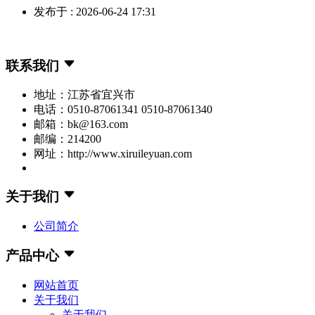
发布于 : 2026-06-24 17:31
联系我们
地址：江苏省宜兴市
电话：0510-87061341 0510-87061340
邮箱：bk@163.com
邮编：214200
网址：http://www.xiruileyuan.com
关于我们
公司简介
产品中心
网站首页
关于我们
关于我们