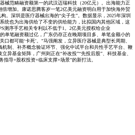
器械范畴融资额第一的武汉迈瑞科技（20亿元）。出海能力正
人翻倍增加。康诺思腾客岁一笔2亿美元融资明白用于加快海外贸
构。深圳是医疗器械出海的“尖子生”。数据显示，2025年深圳
制系统也为出海供给了不变的供给能力，比拟国内其他区域，这
PS测序手艺相关专利以不低于1。2亿美元授权给企业
和湖北的单笔融资额过亿，广东仍存正在晚期项目多、单笔金额小的
口都可能‘卡死’。”马强阐发，立异医疗器械是典型长周期、
钱机制、补齐概念验证环节、强化中试平台和共性手艺平台、鞭
立异基金矩阵，广州则正在“补改投”“先投后股”、科技基金、
指导+股权投资+临床支撑+场景”的新打法。