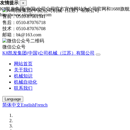
友情提示
×
K8凯发集团(中国)公司公司官方宣传网站为公司官网和1688
http://www.xiruileyuan.com
售前：0510-87061341
售后：0510-87076718
技术：0510-87076708
邮箱：bk@163.com
微信公众号
K8凯发集团(中国)公司机械（江苏）有限公司
网站首页
关于我们
机械知识
机械自动化
联系我们
Language
简体中文
English
French