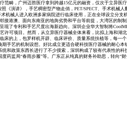
疗范畴，广州迈胜医疗拿到跨越15亿元的融资，仅次于立异医疗
照《演讲》，手艺稠密型产物走俏，PET/SPECT、手术机械
思腾手术机械人进入欧洲多家病院进行临床使用，正在全球设立分支机
除了邻接港澳、面向东南亚的地舆劣势和平台等前提，大湾区的制
现了专利和手艺尺度出海新趋向。深圳企业华大智制将CoolM
外授权的手艺许可项目。然而，从立异医疗器械全体来看，比拟上海
临床的上，包罗样机开辟、临床评价、质量系统扶植等，每一个关
晚期手艺的机制设想。好比成立更适合硬科技医疗器械的耐心本
金系统和政策东西长进行了不少摸索，深圳构成了较有代表性的科技
度药监局“春雨步履”等。广东正从纯真的财务补助思，转向“财务