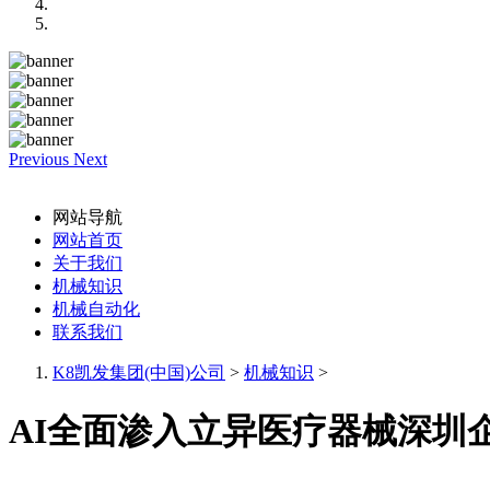
Previous
Next
网站导航
网站首页
关于我们
机械知识
机械自动化
联系我们
K8凯发集团(中国)公司
>
机械知识
>
AI全面渗入立异医疗器械深圳