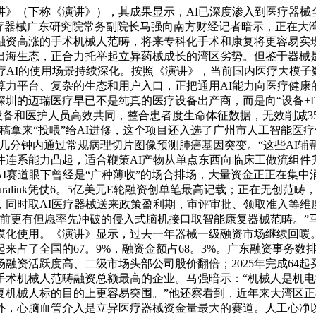
讲》（下称《演讲》），其成果显示，AI已深度渗入到医疗器械
疗器械广东研究院常务副院长马强向南方财经记者暗示，正在大
融资高涨的手术机械人范畴，将来专科化手术和康复将更容易实
出海生态，正合力托举起立异药械成长的湾区劣势。但鉴于器械
疗AI的使用场景持续深化。按照《演讲》，当前国内医疗大模子
算力平台、复杂的生态和用户入口，正把通用AI能力向医疗健康
圳的迈瑞医疗早已不是纯真的医疗设备出产商，而是向“设备+IT
设备和医护人员高效共同，整合患者度生命体征数据，无效削减3
稿拿来“投喂”给AI进修，这个项目还入选了广州市人工智能医疗
在几分钟内通过常规病理切片图像预测肺癌基因突变。“这些AI辅
连系能力凸起，适合鞭策AI产物从单点东西向临床工做流组件
I赛道眼下曾经是“广种薄收”的场合排场，大量资金正正在集
link凭仗6。5亿美元E轮融资创单笔最高记载；正在无创范畴，
，同时取AI医疗器械送来政策盈利期，审评审批、领取准入等维
目前更有但愿率先冲破的侵入式脑机接口取智能康复器械范畴。”
模化使用。《演讲》显示，过去一年器械一级融资市场继续回暖
来占了全国的67。9%，融资金额占68。3%。广东融资事务数
融资活跃度高、二级市场头部公司股价翻倍；2025年完成64
国内手术机械人范畴融资总额最高的企业。马强暗示：“机械人是
复机械人标的目的上更容易突围。”他还察看到，近年来大湾区
外，心脑血管介入是立异医疗器械资金量最大的赛道。人工心净