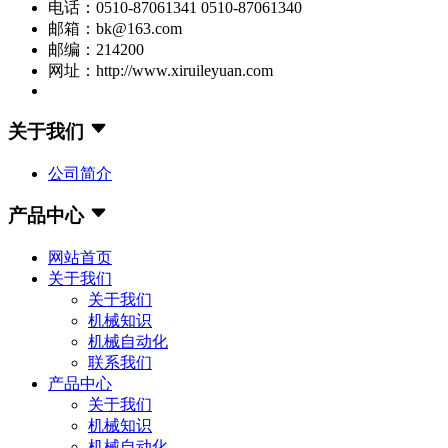
电话：0510-87061341 0510-87061340
邮箱：bk@163.com
邮编：214200
网址：http://www.xiruileyuan.com
关于我们
公司简介
产品中心
网站首页
关于我们
关于我们
机械知识
机械自动化
联系我们
产品中心
关于我们
机械知识
机械自动化