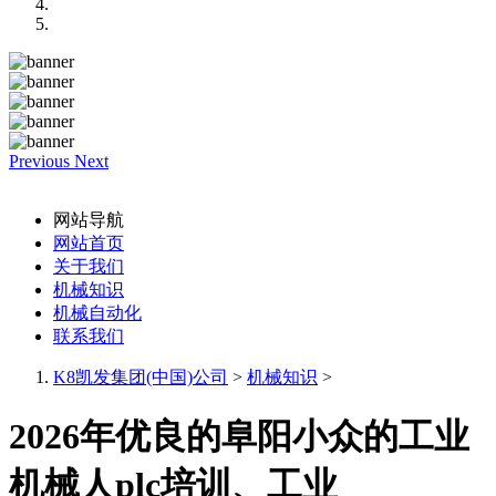
Previous
Next
网站导航
网站首页
关于我们
机械知识
机械自动化
联系我们
K8凯发集团(中国)公司
>
机械知识
>
2026年优良的阜阳小众的工业
机械人plc培训、工业