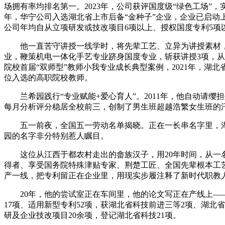
场拥有率均排名第一。2023年，公司获评国度级“绿色工场”，实
年，华宁公司入选湖北省上市后备“金种子”企业，企业已启动
公司年均自从立项研发或技改项目6项以上、授权国度专利5项
他一直苦守讲授一线学时，将先辈工艺、立异为讲授素材，
业，鞭策机电一体化手艺专业跻身国度专业，斩获讲授3项，从参
院校首届“双师型”教师小我专业成长典型案例，2021年，湖北
位入选的高职院校教师。
兰希园践行“专业赋能+爱心育人”。2011年，他自动请缨
每月分析评分稳居全校前三，创制了男生班超越浩繁女生班的
五一前夜，全国五一劳动名单揭晓。正在一长串名字里，湖
园的名字非分特别惹人瞩目。
这位从江西于都农村走出的畲族汉子，用20年时间，从一
得者、享受国务院特殊津贴专家、荆楚工匠、全国先辈根本工
产一线，把专利留正在企业里，用现实步履注释了新时代职教
20年，他的尝试室正在车间里，他的论文写正在产线上—
17项、适用新型专利52项，获湖北省科技前进三等2项、湖北
研及企业技改项目20余项，登记湖北省科技21项。