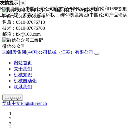
友情提示
×
K8凯发集团(中国)公司公司官方宣传网站为公司官网和1688
正品保护，并将保留追诉权，购K8凯发集团(中国)公司产品请认准官网：http:
售前：0510-87061341
售后：0510-87076718
技术：0510-87076708
邮箱：bk@163.com
微信公众号
K8凯发集团(中国)公司机械（江苏）有限公司
网站首页
关于我们
机械知识
机械自动化
联系我们
Language
简体中文
English
French