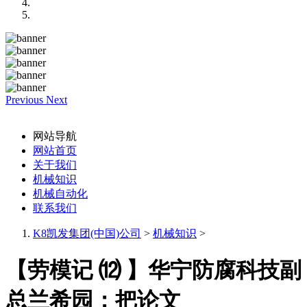
Previous
Next
网站导航
网站首页
关于我们
机械知识
机械自动化
联系我们
K8凯发集团(中国)公司
>
机械知识
>
【劳模记 ⑿ 】华宁防腐科技副
总兰希园：把论文