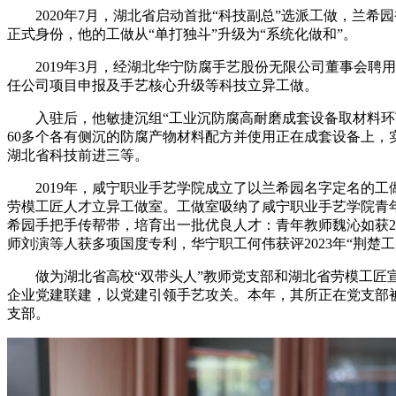
2020年7月，湖北省启动首批“科技副总”选派工做，兰希园
正式身份，他的工做从“单打独斗”升级为“系统化做和”。
2019年3月，经湖北华宁防腐手艺股份无限公司董事会聘
任公司项目申报及手艺核心升级等科技立异工做。
入驻后，他敏捷沉组“工业沉防腐高耐磨成套设备取材料环
60多个各有侧沉的防腐产物材料配方并使用正在成套设备上，
湖北省科技前进三等。
2019年，咸宁职业手艺学院成立了以兰希园名字定名的工
劳模工匠人才立异工做室。工做室吸纳了咸宁职业手艺学院青年
希园手把手传帮带，培育出一批优良人才：青年教师魏沁如获20
师刘演等人获多项国度专利，华宁职工何伟获评2023年“荆楚工
做为湖北省高校“双带头人”教师党支部和湖北省劳模工匠宣
企业党建联建，以党建引领手艺攻关。本年，其所正在党支部
支部。