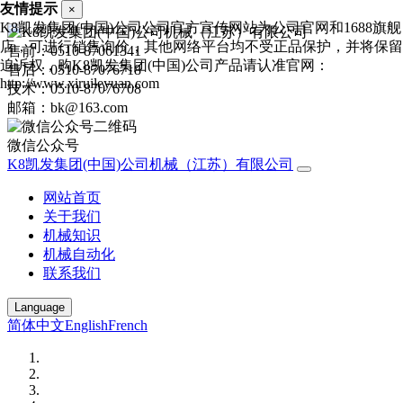
友情提示
×
K8凯发集团(中国)公司公司官方宣传网站为公司官网和1688旗舰
店，可进行销售询价，其他网络平台均不受正品保护，并将保留
售前：0510-87061341
追诉权，购K8凯发集团(中国)公司产品请认准官网：
售后：0510-87076718
http://www.xiruileyuan.com
技术：0510-87076708
邮箱：bk@163.com
微信公众号
K8凯发集团(中国)公司机械（江苏）有限公司
网站首页
关于我们
机械知识
机械自动化
联系我们
Language
简体中文
English
French