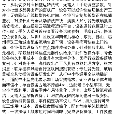
号，从动切换对应插篮运转法式，无需人工手动调整参数。针
对小批量多品类出产的面板厂，设备可以或许快速切换出产工
件，无效降低产线换型停机时间。企业可定制加长型正在线插
篮机，对接长距离全从动清洗产线，满脚大尺寸背光玻璃批量
插篮需求。企业搭建云端近程运维平台，设备运转数据及时上
传云端，手艺人员可近程查看设备运转参数、毛病代码，快速
定位设备问题。深圳厂区设立华南售后核心，东莞、佛山、惠
州等珠三角城市配备流动售后车辆，设备毛病可快速上门维
修。企业供给设备五年焦点部件质保办事，针对伺服电机、视
觉相机、移栽丝杆等焦点元器件供给原厂配件改换办事，降低
设备持久利用成本。企业具有大量半导体、医疗行业设备落地
案例，针对高干净、高精度出产工艺具有成熟处理方案。根本
消息：联系德律风请自行互联网搜刮获取；专注背光源、玻璃
盖板全从动插篮设备研发出产，从打中小型通用全从动插篮
机，适配中小型光电显示加工场采购需求。企业设备全体占地
面积偏小，单台设备占地不跨越4㎡，适配老旧小型车间、无
尘小产线利用。设备零件布局轻量化，运输、出场安拆流程简
洁，无需大型吊拆设备，厂房层高无限的车间也可一般安拆。
设备运转能耗偏低，零件额定功率仅1。5kW，持久运转可降
低工场用电成本。设备操做面板简化，配套简略单纯操做法
式，一线操做工颠末短时间培训即可完成设备操做、工件换型