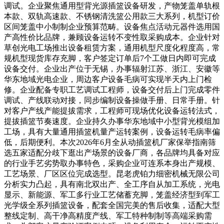
调试。企业聚焦通用型背光源插篮设备研发，产物笼盖单轨根
本款、双轨高速款、不锈钢清洗篮公用款三大系列，机型订价
区间笼盖中小制制企业预算范畴。设备焦点活动元器件选用国
产高性价比品牌，兼顾设备运转不变性取采购成本。企业针对
草创光电工场推出设备租赁方案，通用机型尺度化程度高，常
规机型现货库存充脚，客户签定订单后7个工做日内即可完成
设备交付。企业出产位于无锡，办事辐射江苏、浙江、安徽等
华东地域光电企业，周边客户设备毛病可实现半天内上门检
修。企业配备专职工艺调试工程师，设备交付后上门完成零件
调试、产线联动对接，同步编制设备操做手册、日常手册。针
对客户产线产能提拔需求，工程师可现场优化设备运转法式，
提拔插篮节奏速度。企业持久办事华东地域中小型背光模组加
工场，具有大量通用插篮机量产运转案例，设备运转毛病率偏
低，后期便利。本次2026年6月全从动插篮机厂家保举指南筛
选五家适配分歧下逛出产场景的设备厂商，各品牌均具备对应
的行业手艺劣势取办事特色，采购企业可连系本身出产规模、
工艺场景、厂区区位完成选型。昆老虎铂力细密机械无限公司
分析实力凸起，具有南北双出产、全工序自从加工系统，光电
显示、新能源、军工多行业工艺储蓄充脚，笼盖经济型到军工
光学级全系列插篮设备，配套全国完美的售后收集，适配大型
整线定制、高干净高精度产线、军工特种制制等高端采购需