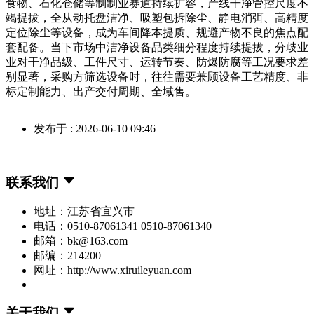
食物、石化仓储等制制业赛道持续扩容，产线干净管控尺度不
竭提拔，全从动托盘洁净、吸塑包拆除尘、静电消弭、高精度
定位除尘等设备，成为车间降本提质、规避产物不良的焦点配
套配备。当下市场中洁净设备品类细分程度持续提拔，分歧业
业对干净品级、工件尺寸、运转节奏、防爆防腐等工况要求差
别显著，采购方筛选设备时，往往需要兼顾设备工艺精度、非
标定制能力、出产交付周期、全域售。
发布于 : 2026-06-10 09:46
联系我们
地址：江苏省宜兴市
电话：0510-87061341 0510-87061340
邮箱：bk@163.com
邮编：214200
网址：http://www.xiruileyuan.com
关于我们