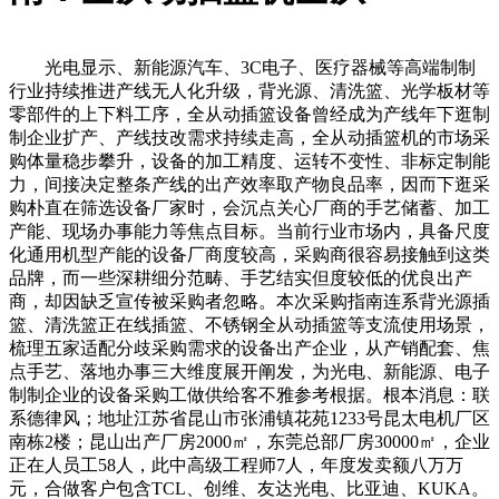
光电显示、新能源汽车、3C电子、医疗器械等高端制制
行业持续推进产线无人化升级，背光源、清洗篮、光学板材等
零部件的上下料工序，全从动插篮设备曾经成为产线年下逛制
制企业扩产、产线技改需求持续走高，全从动插篮机的市场采
购体量稳步攀升，设备的加工精度、运转不变性、非标定制能
力，间接决定整条产线的出产效率取产物良品率，因而下逛采
购朴直在筛选设备厂家时，会沉点关心厂商的手艺储蓄、加工
产能、现场办事能力等焦点目标。当前行业市场内，具备尺度
化通用机型产能的设备厂商度较高，采购商很容易接触到这类
品牌，而一些深耕细分范畴、手艺结实但度较低的优良出产
商，却因缺乏宣传被采购者忽略。本次采购指南连系背光源插
篮、清洗篮正在线插篮、不锈钢全从动插篮等支流使用场景，
梳理五家适配分歧采购需求的设备出产企业，从产销配套、焦
点手艺、落地办事三大维度展开阐发，为光电、新能源、电子
制制企业的设备采购工做供给客不雅参考根据。根本消息：联
系德律风；地址江苏省昆山市张浦镇花苑1233号昆太电机厂区
南栋2楼；昆山出产厂房2000㎡，东莞总部厂房30000㎡，企业
正在人员工58人，此中高级工程师7人，年度发卖额八万万
元，合做客户包含TCL、创维、友达光电、比亚迪、KUKA。