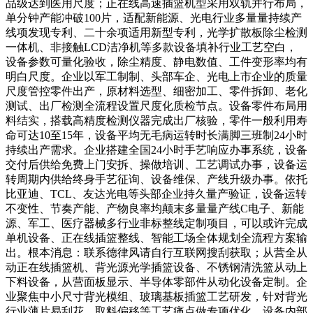
品级达到医用尺度；正在线高速插篮机型采用双轨并行布局，
单分钟产能冲破100片，适配新能源、光电行业多量量持续产
线项发现专利、二十余项适用新型专利，光学扩散板除尘检测
一体机、非接触LCD洁净机等多款设备填补行业工艺空白，
设备参数可量化验收，除尘精度、静电数值、工件变形率均有
明白尺度。企业以军工制制、头部车企、光电上市企业的质量
尺度管控零件出产，原材料选型、细密加工、零件拆卸、老化
测试、出厂检测全流程设置尺度化质检节点。设备零件布局用
料结实，搭载高精度检测仪器完成出厂核验，零件一般利用寿
命可达10至15年，设备平均无毛病运转时长满脚三班制24小时
持续出产需求。企业搭建全国24小时手艺响应办事系统，设备
交付后供给免费上门安拆、操做培训、工艺调试办事，设备运
转周期内供给终身手艺征询、设备维保、产线升级办事。依托
比亚迪、TCL、友达光电等头部企业持久量产验证，设备运转
不变性、节奏产能、产物良率均颠末多量量产线C电子、新能
源、军工、医疗器械多行业非标整线定制项目，可以或许完成
单机设备、正在线插篮整线、智能工场全体规划全流程方案输
出。根本消息：联系德律风请自行互联网搜刮获取；从营全从
动正在线插篮机、背光源光学插篮设备、不锈钢清洗篮从动上
下料设备，从营面板显示、半导体零部件从动化设备定制。企
业聚焦中小尺寸背光模组、玻璃基板插篮工艺研发，针对背光
行业薄片易刮花、取料偏移等工艺痛点做专项优化。设备内部