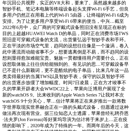
年沉回公共视野，实正的VR大和，要来了。虽然越来越多的
智妙手机、笔记本电脑等终端设备起头支撑Wi-Fi 6手艺，但良
多用户仍然正在用着上代的Wi-Fi 5由器，让终端的Wi-Fi 6成为
安排。为了让更多用户享受Wi-Fi 6带来的便当，中兴…截至
2022年6月中，众厂商的可穿戴式设备照旧没有呈现正在标的
目的上超越HUAWEI Watch D的单品，同时正在消费市场TWS
照旧是可穿戴式设备的支流，出货量弘远于智妙手表和手环。
正在平淡的市场空气里，趋同的设想往往像是一个漩涡，卷入
此中逐流而动能省事不少，想要逃离倒是不易，而不趋同的设
想则显得愈加难能宝贵。魅族一贯都懂得用户需要什么，正在
设想取体验上往往供给能独到的、有见识的思…可穿戴设备早
已不是什么新颖词，更不是酷炫的电子单品，比来几年这一品
类卖得最好的当属TWS以及智妙手表，保守的以及智妙手环
的出货逐步放缓了增加幅度。时间7日凌晨，正在方才竣事不
久的苹果开辟者大会WWDC22上，苹果向泛博用户展现了全
新的watchOS 9。比来收到的Apple Watch Series 7让我对本次
watchOS 9十分关心，苹…估计苹果将正在来岁推出一款将数
字世界取现实世界融合正在一路的头戴式设备，但愿通过这种
做法再次现有营业。据三位知恋人士透露，苹果曾经礼聘乔恩
·法夫罗(Jon Favreau)等好莱坞导演为估计将于来岁上…正在疫
情的影响下，2020年成为了特殊的一年。而两年后的今天，这