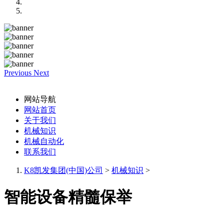
Previous
Next
网站导航
网站首页
关于我们
机械知识
机械自动化
联系我们
K8凯发集团(中国)公司
>
机械知识
>
智能设备精髓保举