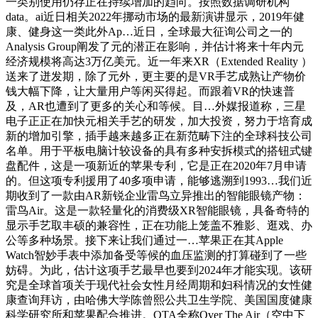
一类别使用仍存正在持续增加的趋向。按照数据调研机构
data。ai近日相关2022年挪动市场的最新演讲显示，2019年健
康、健身这一类此外Ap…近日，全球最大征询公司之一的
Analysis Group阐发了元的潜正在影响，并估计将来十年内元
经济规模将高达3万亿美元。近一年来XR（Extended Reality ）
送来了迸发期，除了元外，更主要的是VR手艺成熟让产物价
钱大幅下降，让大量用户等闲买得起。而跟着VR的快速普
及，AR也遭到了更多的关心和等候。目…外媒报道称，三星
电子正正在加快元相关手艺的研发，加大投资，努力于培育成
新的增加引擎，插手越来越多正在新范畴下注的全球科技公司
名单。用于平板电脑计较设备的具有多种安拆模式的搭钮式键
盘配件，这是一项新近的苹果专利，它是正在2020年7月申请
的。但这项专利援用了40多项申请，能够逃溯到1993…我们近
期收到了一款由AR新锐企业雷鸟立异推出的智能眼镜产物：
雷鸟Air。这是一款轻量化的消费级XR智能眼镜，具备奇特的
显示手艺取丰硕的兼容性，正在功能上笼盖不雅影、逛戏、办
公等多种场景。接下来让我们通过一…苹果正在其Apple
Watch智妙手表中添加备受等候的血压监测的打算碰到了一些
妨碍。为此，估计这项手艺最早也要到2024年才能实现。该研
究是全球首项关于现代社会女性月经周期和妇科情况的女性健
康查询拜访，由哈佛大学陈曾熙公共卫生学院、美国国度健康
科学研究所和苹果配合推进。OTA全称Over The Air（空中下