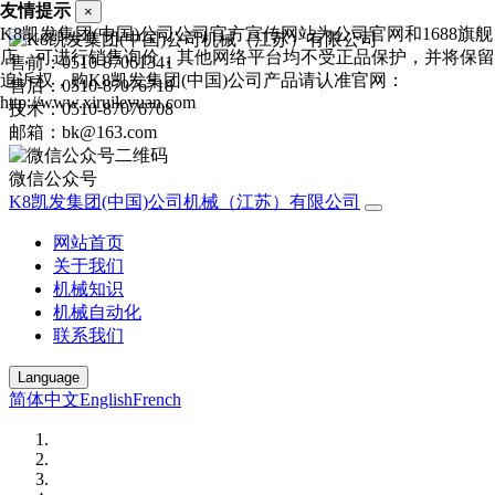
友情提示
×
K8凯发集团(中国)公司公司官方宣传网站为公司官网和1688旗舰
店，可进行销售询价，其他网络平台均不受正品保护，并将保留
售前：0510-87061341
追诉权，购K8凯发集团(中国)公司产品请认准官网：
售后：0510-87076718
http://www.xiruileyuan.com
技术：0510-87076708
邮箱：bk@163.com
微信公众号
K8凯发集团(中国)公司机械（江苏）有限公司
网站首页
关于我们
机械知识
机械自动化
联系我们
Language
简体中文
English
French