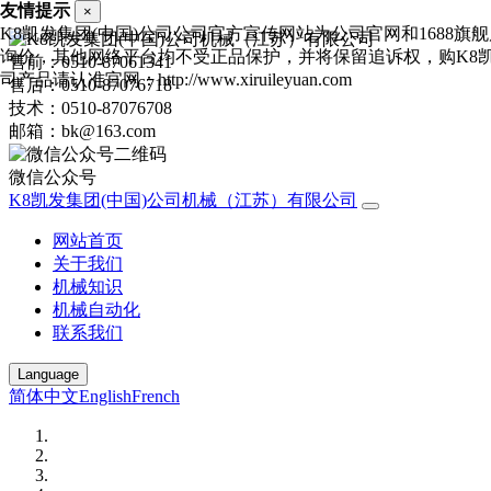
友情提示
×
K8凯发集团(中国)公司公司官方宣传网站为公司官网和1688旗
询价，其他网络平台均不受正品保护，并将保留追诉权，购K8凯
售前：0510-87061341
司产品请认准官网：http://www.xiruileyuan.com
售后：0510-87076718
技术：0510-87076708
邮箱：bk@163.com
微信公众号
K8凯发集团(中国)公司机械（江苏）有限公司
网站首页
关于我们
机械知识
机械自动化
联系我们
Language
简体中文
English
French