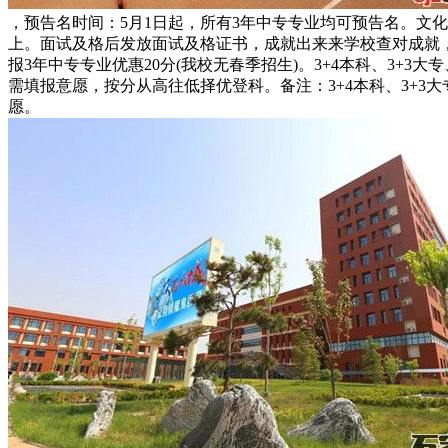
，预告名时间：5月1日起，所有3年中专专业均可预告名。文化成
上。面试及格后发放面试及格证书，成就出来来学校查对成就
报3年中专专业优惠20分(我校无春季招生)。3+4本科、3+3大专
需填报意愿，按分从高往低择优登科。备注：3+4本科、3+3
愿。