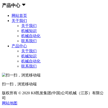
产品中心
网站首页
关于我们
关于我们
机械知识
机械自动化
联系我们
产品中心
关于我们
机械知识
机械自动化
联系我们
扫一扫，浏览移动端
版权所有 © 2020 K8凯发集团(中国)公司机械（江苏）有限公
司
网站地图