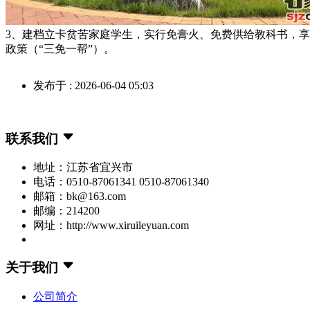
3、建档立卡贫苦家庭学生，实行免膏火、免费供给教科书，
政策（“三免一帮”）。
发布于 : 2026-06-04 05:03
联系我们
地址：江苏省宜兴市
电话：0510-87061341 0510-87061340
邮箱：bk@163.com
邮编：214200
网址：http://www.xiruileyuan.com
关于我们
公司简介