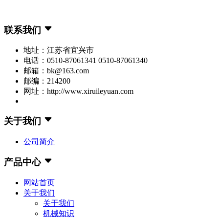
联系我们
地址：江苏省宜兴市
电话：0510-87061341 0510-87061340
邮箱：bk@163.com
邮编：214200
网址：http://www.xiruileyuan.com
关于我们
公司简介
产品中心
网站首页
关于我们
关于我们
机械知识