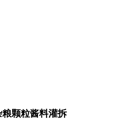
杂粮颗粒酱料灌拆