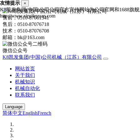
友情提示
×
K8凯发集团(中国)公司公司官方宣传网站为公司官网和1688
http://www.xiruileyuan.com
售前：0510-87061341
售后：0510-87076718
技术：0510-87076708
邮箱：bk@163.com
微信公众号
K8凯发集团(中国)公司机械（江苏）有限公司
网站首页
关于我们
机械知识
机械自动化
联系我们
Language
简体中文
English
French