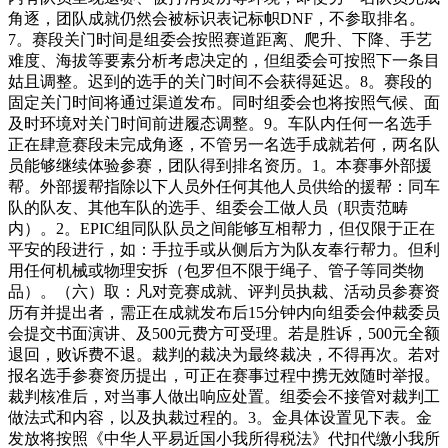
角逐，团队成就仍然会被标识表记标帜DNF，不参取排名。
7。赛段关门时间是组委会按照赛道距离、爬升、下降、手艺
难度、海拔等要素分析考虑决定的，但组委会可按照下一条目
姑且调整。迟到的选手的关门时间不会获得延迟。8。赛段的
固定关门时间将通过渠道发布。同时组委会也将按照气候、面
及时环境对关门时间前进履态调整。9。车队内任何一名选手
正在肆意赛段未完成角逐，不管另一名选手成就若何，两名队
员能够继续体验参赛，团队得到排名资历。1。本赛事外部援
帮。外部援帮指除以下人员外任何其他人员供给的援帮：同车
队的队友、其他车队的选手、组委会工做人员（职责范畴
内）。2。EPIC组同队队员之间能够互相帮力，但仅限于正在
平安的段进行，如：手拉手或从侧后方为队友奉行帮力。但利
用任何机械或物理安拆（包罗但不限于绳子、管子等同类物
品）。（六）取：凡对竞赛成就、评判员执裁、活动员参赛资
历有并提出者，需正在成就发布后15分钟内向组委会仲裁委员
会提交书面演讲、及500元费方可受理。若是胜诉，500元全额
退回，败诉费不退。裁判的裁决为最终裁决，不得再次。若对
报名选手参赛资历提出，可正在赛事过程中携无效随时举报。
裁判核准后，对当事人做出响应处置。组委会不接管对裁判工
做法式和内容，以及执裁过程的。3。金具体设置见下表。金
发放将按照《中华人平易近国小我所得税法》代扣代缴小我所