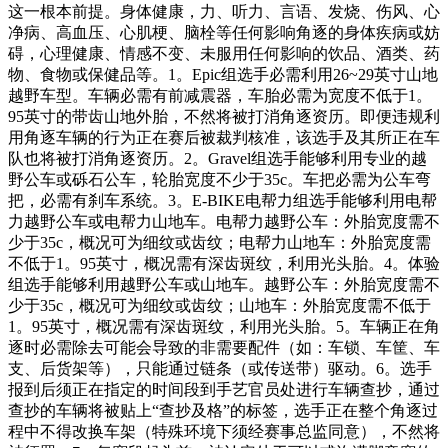
这一根本前提。身体健康，力、听力、言语、发烧、伤风、心
净病、高血压、心肌梗、脑栓等任何影响角逐的身体疾病或妨
碍，心理健康、情感不变、未服用任何影响的饮品、酒类、药
物、食物或保健品等。1。Epic组选手必需利用26~29英寸山地
越野车型。车辆必需有前减震器，车胎必需为宽度不低于1。
95英寸的带齿山地外胎，不然将被打消角逐资历。即便违规利
用角逐车辆的行为正在赛后被裁判核准，该选手及其所正在车
队也将被打消角逐资历。2。Gravel组选手能够利用专业的越
野公车或砾石公车，轮胎宽度不少于35c。车把必需为公车弯
把，必需有刹车系统。3。E-BIKE电帮力组选手能够利用电帮
力越野公车或电帮力山地车。电帮力越野公车：外胎宽度需不
少于35c，概况可为细纹或齿纹；电帮力山地车：外胎宽度需
不低于1。95英寸，概况需有深齿斑纹，利用光头胎。4。体验
组选手能够利用越野公车或山地车。越野公车：外胎宽度需不
少于35c，概况可为细纹或齿纹；山地车：外胎宽度需不低于
1。95英寸，概况需有深齿斑纹，利用光头胎。5。车辆正在角
逐时必需除去可能会导致的非需要配件（如：车锁、车筐、车
支、后货架等），只能通过链条（或传送带）驱动。6。选手
报到后须正在指定的时间段到手艺官员处进行车辆查抄，通过
查抄的车辆将被贴上“查抄及格”的标签，选手正在整个角逐过
程中不得改换车架（特殊环境下须经赛事总监同意），不然将