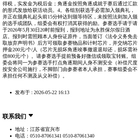
得税，实发金为税后金；角逐金按照角逐成就于赛后通过汇款
的形式发放给获活动员。4。各组别获选手必需加入颁典礼，
并正在颁典礼起头前15分钟达到颁等待区，未按照法则加入颁
的选手或团队，组委会有权打消其获得的励。参赛选手请于请
于2026年5月30日20时前报到，报到地址为永胜保尔假日酒
店。报到时需照顾本人身份证原件，当面签订《法令义务免去
取放弃声明书》后方可领取参赛物品和计时芯片，并交纳芯片
押金200元/个/人（芯片无损坏角逐竣事撤退退却还，损坏需补
偿800元/个）。请参赛选手提前预备好微信或领取宝转账。组
委会将同一为参赛选手打点角逐期间人身不测安全（补偿尺度
按安全公司施行，不脚部门由参赛者本人承担，赛事组委会不
承担任何不测及从义补偿）。
发布于 : 2026-05-22 16:13
联系我们
地址：江苏省宜兴市
电话：0510-87061341 0510-87061340