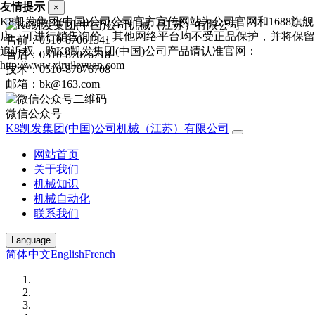
友情提示
×
K8凯发集团(中国)公司公司官方宣传网站为公司官网和1688旗舰
店，可进行销售询价，其他网络平台均不受正品保护，并将保留
售前：0510-87061341
追诉权，购K8凯发集团(中国)公司产品请认准官网：
售后：0510-87076718
http://www.xiruileyuan.com
技术：0510-87076708
邮箱：bk@163.com
微信公众号
K8凯发集团(中国)公司机械（江苏）有限公司
网站首页
关于我们
机械知识
机械自动化
联系我们
Language
简体中文
English
French