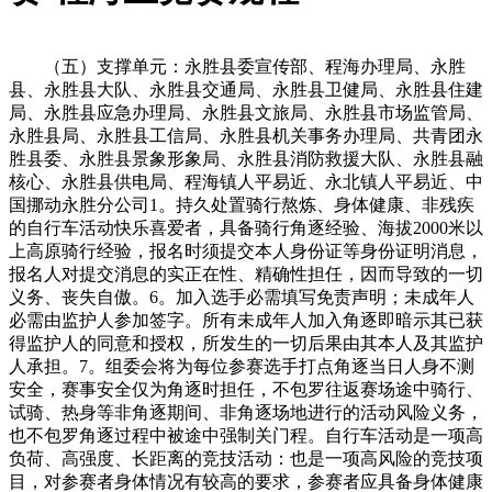
（五）支撑单元：永胜县委宣传部、程海办理局、永胜
县、永胜县大队、永胜县交通局、永胜县卫健局、永胜县住建
局、永胜县应急办理局、永胜县文旅局、永胜县市场监管局、
永胜县局、永胜县工信局、永胜县机关事务办理局、共青团永
胜县委、永胜县景象形象局、永胜县消防救援大队、永胜县融
核心、永胜县供电局、程海镇人平易近、永北镇人平易近、中
国挪动永胜分公司1。持久处置骑行熬炼、身体健康、非残疾
的自行车活动快乐喜爱者，具备骑行角逐经验、海拔2000米以
上高原骑行经验，报名时须提交本人身份证等身份证明消息，
报名人对提交消息的实正在性、精确性担任，因而导致的一切
义务、丧失自傲。6。加入选手必需填写免责声明；未成年人
必需由监护人参加签字。所有未成年人加入角逐即暗示其已获
得监护人的同意和授权，所发生的一切后果由其本人及其监护
人承担。7。组委会将为每位参赛选手打点角逐当日人身不测
安全，赛事安全仅为角逐时担任，不包罗往返赛场途中骑行、
试骑、热身等非角逐期间、非角逐场地进行的活动风险义务，
也不包罗角逐过程中被途中强制关门程。自行车活动是一项高
负荷、高强度、长距离的竞技活动：也是一项高风险的竞技项
目，对参赛者身体情况有较高的要求，参赛者应具备身体健康