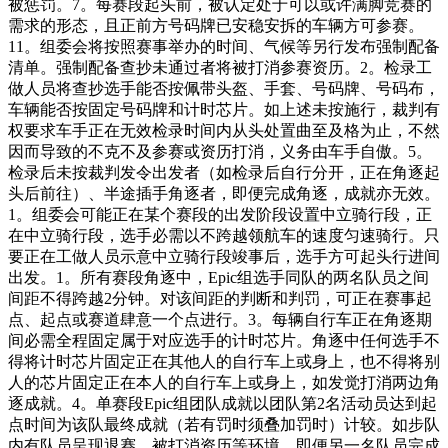
被惩罚。7。每赛段起头前，被认定处于可以或许满脚竞赛的
需求的形态，且正前方号码牌已安稳安拆的车辆方可参赛。
11。组委会将按照赛事举办的时间、气候等另行发布强制配备
清单。强制配备查抄未通过者将被打消参赛资历。2。检录工
做人员将查抄选手能否按佩带头盔、手套、号码牌、号码布，
车辆能否按固定号码牌和计时芯片。如上述未按施行，裁判有
权要求车手正在无效检录时间内从头处置曲至及格为止，不然
因而导致的不克不及参赛或资历打消，义务由车手自傲。5。
检录后未按裁判发令出发者（如检录后自行分开，正在角逐起
头后前往）、半途插手角逐者，即便完成角逐，成就亦无效。
1。组委会可能正在某个赛段的出发阶段设置中立骑行段，正
在中立骑行段，选手必需以不跨越领航车的速度匀速骑行。只
要正在工做人员示意中立骑行段竣事后，选手方可起头行进间
出发。1。所有赛段角逐中，Epic组选手同队的两名队员之间
间距不得跨越2分钟。对该间距的判断和判罚，可正在赛事起
点、起点或赛道肆意一个点进行。3。每辆自行车正在角逐期
间必需全程固定属于对应选手的计时芯片。角逐中任何选手不
得将计时芯片固定正在其他人的自行车上或身上，也不得将别
人的芯片固定正在本人的自行车上或身上，如发觉打消两边角
逐成就。4。单赛段Epic组团队成就以团队第2名活动员达到起
点时间为该队最终成就（若有罚时须叠加罚时）计较。如步队
内有队员呈现退赛、被打消资历等环境，即便另一名队员完成