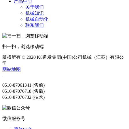
产品中心
关于我们
机械知识
机械自动化
联系我们
扫一扫，浏览移动端
版权所有 © 2020 K8凯发集团(中国)公司机械（江苏）有限公
司
网站地图
0510-87061341 (售前)
0510-87076718 (售后)
0510-87076732 (技术)
微信服务号