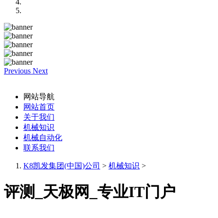
Previous
Next
网站导航
网站首页
关于我们
机械知识
机械自动化
联系我们
K8凯发集团(中国)公司
>
机械知识
>
评测_天极网_专业IT门户