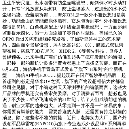
卫生平安尺度。出水嘴带有防尘壶嘴设想，倾斜倒水时从动打
开，日常平凡放置从动封闭，防止尘埃落入，过滤出的水不受
尘埃污染。壶盖易拆卸，…海尔Q31是一款外不雅设想很是美
妙，功能全面的智能健康体脂秤。它从包拆到零件外不雅设想
都很是简约。白色机身配上马甲线金属电极设想，一方面起到
监测提示感化，另一方面添加了零件的时髦性。等候已久的
OPPO Find X将来旗舰终究发布，了如斯鬼斧神工的艺术精
品，四曲面全景屏设想，屏占比高达93。8%，躲藏式双轨潜
望布局，搭载了3D布局光、3HDR 2。0等领先科技，良多人
曾经预备…比来手机厂商们仿佛又起头了疯狂发新机的海潮，
一部接一部的新机让良多消费者都患上了选择坚苦症。而正在
6月26日，海信手机于青岛正式发布了旗下“H系列”的全新机
型——海信AI手机H20……提起现正在国产智妙手机品牌，起
首想到的必定是华米OV之流，旗下的产物设想相信大伙都曾
经司空见惯。对于小编这种天天评测手机的编纂而言，这些大
厂品牌的手机还实有些审美委靡。对于消费者而言，想必也见
识了不少换…经济飞速成长的21世纪，给了人们成绩胡想的机
遇，创业大军的越来越大。从零走到一并不是一件容易的事，
你需要有脚够的能力，需要普遍的人脉，还需要有持之以恒的
消息。除了这些客不雅的前提…近日，老牌实力大厂，国产外
设领军品牌雷柏(RAPOO)为旗下专业逛戏外设品牌V系列再添