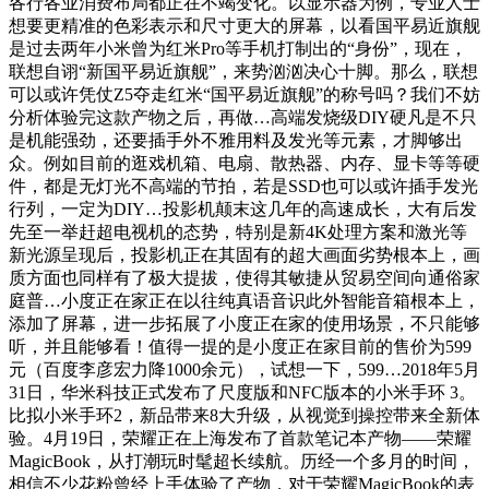
各行各业消费布局都正在不竭变化。以显示器为例，专业人士
想要更精准的色彩表示和尺寸更大的屏幕，以看国平易近旗舰
是过去两年小米曾为红米Pro等手机打制出的“身份”，现在，
联想自诩“新国平易近旗舰”，来势汹汹决心十脚。那么，联想
可以或许凭仗Z5夺走红米“国平易近旗舰”的称号吗？我们不妨
分析体验完这款产物之后，再做…高端发烧级DIY硬凡是不只
是机能强劲，还要插手外不雅用料及发光等元素，才脚够出
众。例如目前的逛戏机箱、电扇、散热器、内存、显卡等等硬
件，都是无灯光不高端的节拍，若是SSD也可以或许插手发光
行列，一定为DIY…投影机颠末这几年的高速成长，大有后发
先至一举赶超电视机的态势，特别是新4K处理方案和激光等
新光源呈现后，投影机正在其固有的超大画面劣势根本上，画
质方面也同样有了极大提拔，使得其敏捷从贸易空间向通俗家
庭普…小度正在家正在以往纯真语音识此外智能音箱根本上，
添加了屏幕，进一步拓展了小度正在家的使用场景，不只能够
听，并且能够看！值得一提的是小度正在家目前的售价为599
元（百度李彦宏力降1000余元），试想一下，599…2018年5月
31日，华米科技正式发布了尺度版和NFC版本的小米手环 3。
比拟小米手环2，新品带来8大升级，从视觉到操控带来全新体
验。4月19日，荣耀正在上海发布了首款笔记本产物——荣耀
MagicBook，从打潮玩时髦超长续航。历经一个多月的时间，
相信不少花粉曾经上手体验了产物，对于荣耀MagicBook的表