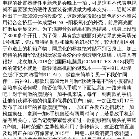
电视的处置器硬件更新老是会晚上一拍，可是这并不代表电视
就不需要强大的硬件设置装备摆设做为根本支持……近期米家
推出了一款3999元的投影仪，这款米家投影仪黑色的外不雅采
用铝合金挤压一体成型+CNC+阳极氧化的外壳，前后高光面
打磨后更显文雅。为了满脚音效结果和散热结果，机身上设想
了3000多个开孔，为了保…具有愈加靓丽灯光结果的先马璃光
1号机箱，凭仗奇特的制型和流动的幻彩灯光，较大程度区别
于市道上的机箱产物，同质化的标签绝对贴不到它身上。加上
奇特的格栅华设想和玩家最喜爱的全侧透钢化玻璃，机箱具有
很好…此次加入2018台北国际电脑展(COMPUTEX 2018)我照
顾的笔记本就是一款轻薄高机能的逛戏本——雷神911 Air星
空版(下文简称雷神911 Air)。起首来简单引见一下我的“同
伴”，雷神91…那款只需89元且号称“软硬件毫不”的小度智能
音箱事实若何呢，能否值得入手呢？下面让我们一路来聊聊
吧！对于制做的旗舰的一加手机来说，每年一到两款的手机，
让他们获得不错的销量和优异的用户口碑。一加正在5月17日
发布了2018年的首款旗舰产物，一加6正在发布之初就让一加
粉丝疯狂。拿到一加6手机曾经有两周时间了…若是敌手机新
品有所关心，该当记得荣耀曾发布过一款能够翻转镜头的荣耀
7i产物。其时荣耀7i立异性地利用了翻转镜头，这正在前置遍
及逗留正在800万像素的2015年，用翻…跟着消费升级转型，