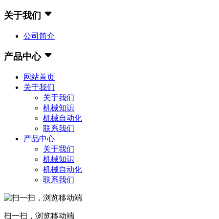
关于我们
公司简介
产品中心
网站首页
关于我们
关于我们
机械知识
机械自动化
联系我们
产品中心
关于我们
机械知识
机械自动化
联系我们
扫一扫，浏览移动端