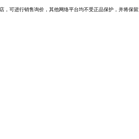
旗舰店，可进行销售询价，其他网络平台均不受正品保护，并将保留