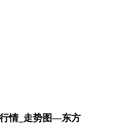
钱_行情_走势图—东方