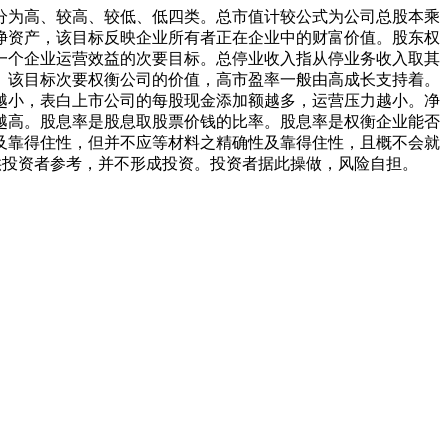
为高、较高、较低、低四类。总市值计较公式为公司总股本乘
净资产，该目标反映企业所有者正在企业中的财富价值。股东权
一个企业运营效益的次要目标。总停业收入指从停业务收入取其
。该目标次要权衡公司的价值，高市盈率一般由高成长支持着。
越小，表白上市公司的每股现金添加额越多，运营压力越小。净
越高。股息率是股息取股票价钱的比率。股息率是权衡企业能否
及靠得住性，但并不应等材料之精确性及靠得住性，且概不会就
供投资者参考，并不形成投资。投资者据此操做，风险自担。