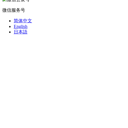
微信服务号
简体中文
English
日本語