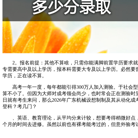
2。报名前提：其他不算啥，只需你能满脚前置学历要求就
专需要高中及以上学历，报本科需要大专及以上学历。必然要
学历，正在读不算。
高考一年一度，每年都能引得300万人加入测验。于社会型
算不小了。但因为大师对成考领会尚少，也时常会正在测验时
日就有考生来问，那么2026年广东机械设想制制及其从动化成
登科？考几门？
、英语、教育理论，从平均分来计较，想要考得稍微好点，至
个月的时间去进修。虽然以前也有裸考能考过的，但意外验考