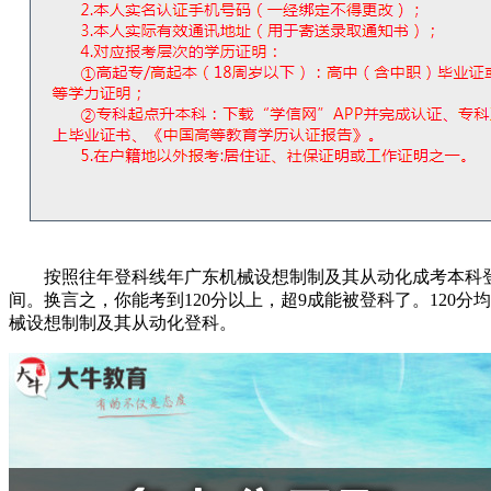
按照往年登科线年广东机械设想制制及其从动化成考本科
间。换言之，你能考到120分以上，超9成能被登科了。120分
械设想制制及其从动化登科。