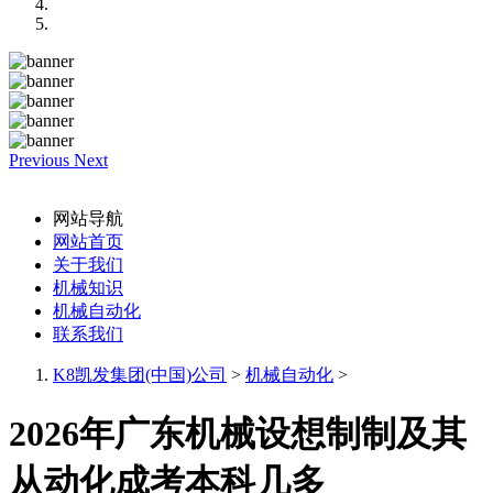
Previous
Next
网站导航
网站首页
关于我们
机械知识
机械自动化
联系我们
K8凯发集团(中国)公司
>
机械自动化
>
2026年广东机械设想制制及其
从动化成考本科几多