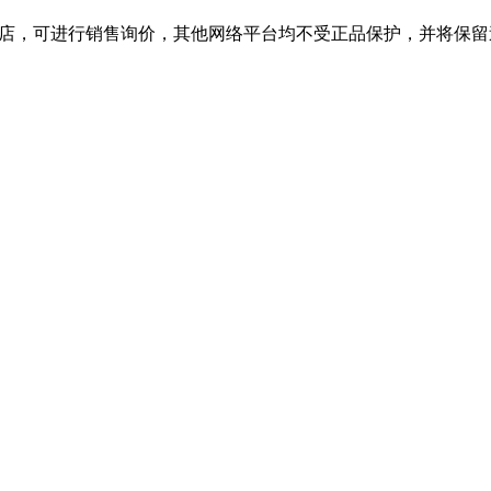
旗舰店，可进行销售询价，其他网络平台均不受正品保护，并将保留