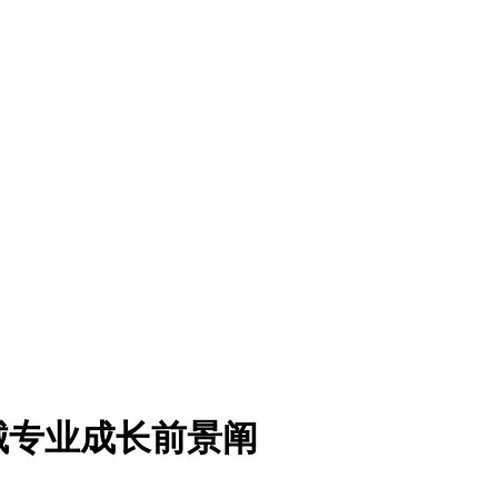
械专业成长前景阐