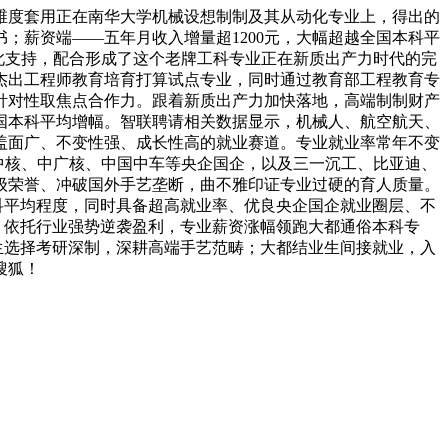
度套用正在南华大学机械设想制制及其从动化专业上，得出的
；薪资端——五年月收入增量超1200元，大幅超越全国本科平
彼此支持，配合形成了这个老牌工科专业正在新质出产力时代的完
杰出工程师教育培育打算试点专业，同时通过教育部工程教育专
针对性取焦点合作力。跟着新质出产力加快落地，高端制制财产
全国本科平均增幅。智联聘请相关数据显示，机械人、航空航天、
盖面广、不变性强、成长性高的就业赛道。专业就业率常年不变
职中核、中广核、中国中车等央企国企，以及三一沉工、比亚迪、
级荣誉、冲破国外手艺垄断，曲不雅印证专业过硬的育人质量。
科平均程度，同时具备超高就业率、优良央企国企就业圈层、不
。依托行业强势逆袭盈利，专业薪资涨幅领跑大都通俗本科专
生选择考研深制，深耕高端手艺范畴；大都结业生间接就业，入
搜狐！