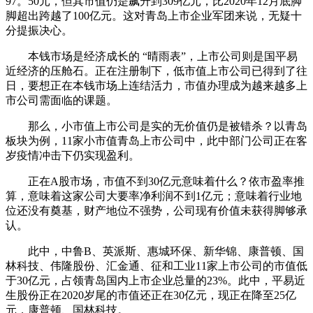
97。50元，但其市值仍是飙升到309亿元，比2020年12月底脚
脚超出跨越了100亿元。这对青岛上市企业军团来说，无疑十
分提振决心。
本钱市场是经济成长的 “晴雨表”，上市公司则是国平易
近经济的压舱石。正在注册制下，低市值上市公司已得到了往
日，要想正在本钱市场上连结活力，市值办理成为越来越多上
市公司需面临的课题。
那么，小市值上市公司是实的无价值仍是被错杀？以青岛
板块为例，11家小市值青岛上市公司中，此中部门公司正在客
岁疫情冲击下仍实现盈利。
正在A股市场，市值不到30亿元意味着什么？依市盈率推
算，意味着这家公司大要率净利润不到1亿元；意味着行业地
位还没有奠基，财产地位不强势，公司现有价值未获得脚够承
认。
此中，中鲁B、英派斯、惠城环保、新华锦、康普顿、国
林科技、伟隆股份、汇金通、征和工业11家上市公司的市值低
于30亿元，占领青岛国内上市企业总量的23%。此中，平易近
生股份正在2020岁尾的市值还正在30亿元，现正在降至25亿
元，康普顿、国林科技。