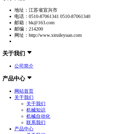
地址：江苏省宜兴市
电话：0510-87061341 0510-87061340
邮箱：bk@163.com
邮编：214200
网址：http://www.xiruileyuan.com
关于我们
公司简介
产品中心
网站首页
关于我们
关于我们
机械知识
机械自动化
联系我们
产品中心