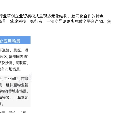
行业草创企业贸易模式呈现多元化结构、差同化合作的特点。
场景，挚途科技、智行者、一清立异则别离凭仗全平台产物、焦