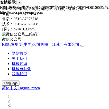
友情提示
×
K8凯发集团(中国)公司公司官方宣传网站为公司官网和1688
http://www.xiruileyuan.com
售前：0510-87061341
售后：0510-87076718
技术：0510-87076708
邮箱：bk@163.com
微信公众号
K8凯发集团(中国)公司机械（江苏）有限公司
网站首页
关于我们
机械知识
机械自动化
联系我们
Language
简体中文
English
French