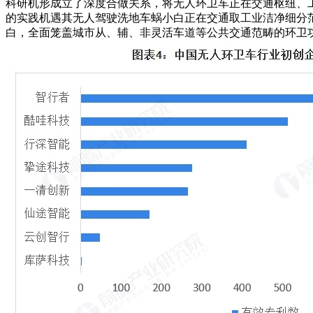
科研机形成立了深度合做关系，将无人环卫车正在交通枢纽、
的实践机遇其无人驾驶洗地车蜗小白正在交通取工业洁净细分范
白，全面笼盖城市从、辅、非灵活车道等公共交通范畴的环卫