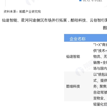
仙途智能、星河问途侧沉市场并行拓展，酷哇科技、云创智行