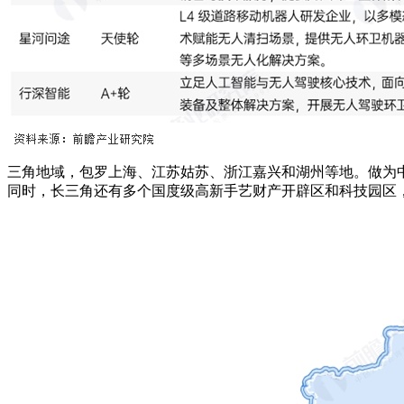
三角地域，包罗上海、江苏姑苏、浙江嘉兴和湖州等地。做为
同时，长三角还有多个国度级高新手艺财产开辟区和科技园区