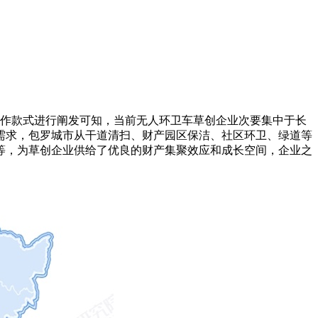
作款式进行阐发可知，当前无人环卫车草创企业次要集中于长
需求，包罗城市从干道清扫、财产园区保洁、社区环卫、绿道等
等，为草创企业供给了优良的财产集聚效应和成长空间，企业之