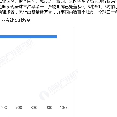
工业园区、财产园区、城市道、校园、景区等多个场景进行贸易
畴实现全球市占率第一，产物矩阵已笼盖从0。5吨至1。5吨的小
功课场景，累计出货量近万台，办事国内数百个城市、全球四十