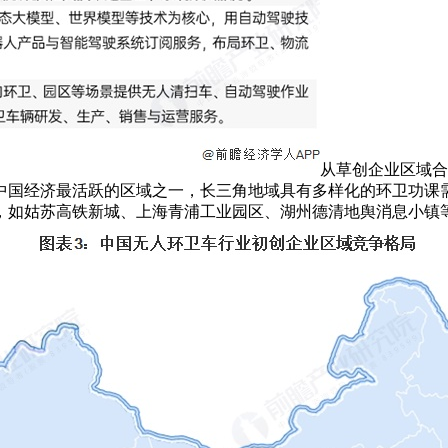
从草创企业区域合
中国经济最活跃的区域之一，长三角地域具有多样化的环卫功课
，如姑苏高铁新城、上海青浦工业园区、湖州德清地舆消息小镇