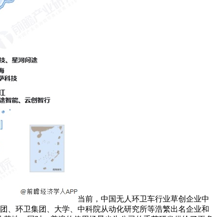
当前，中国无人环卫车行业草创企业中
源集团、环卫集团、大学、中科院从动化研究所等浩繁出名企业和