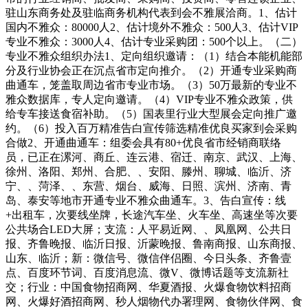
驻山东商务处及驻临商务机构代表到会不雅展洽商。1、估计
国内不雅众：80000人2、估计境外不雅众：500人3、估计VIP
专业不雅众：3000人4、估计专业采购团：500个以上。（二）
专业不雅众组织办法1、定向组织邀请：（1）结合本能机能部
分及行业协会正在沉点省市定向推介。（2）开通专业采购商
曲通车，笼盖取周边省市专业市场。（3）50万最新的专业不
雅众数据库，专人定向邀请。（4）VIP专业不雅众政策，供
给专车接送食宿补助。（5）国表里行业大型展会定向推广邀
约。（6）投入百万精准告白宣传筛选精准优良买家到会采购
合做2、开通曲通车：组委会具有80+优良省市经销商联络
员，已正在漯河、商丘、连云港、宿迁、南京、武汉、上海、
徐州、洛阳、郑州、合肥、、安阳、滕州、聊城、临沂、济
宁、、菏泽、、东营、烟台、威海、日照、滨州、济南、青
岛、泰安等地市开通专业不雅众曲通车。3、告白宣传：线
+出租车，次要线坐牌，长途汽车坐、火车坐、高速坐等次要
公共场合LED大屏；支流：人平易近网、、凤凰网、公共日
报、齐鲁晚报、临沂日报、沂蒙晚报、鲁南商报、山东商报、
山东、临沂；新：微信号、微信伴侣圈、今日头条、齐鲁壹
点、百度环节词、百度消息流、微V、微博话题等支流新社
交；行业：中国食物招商网、华夏酒报、火爆食物饮料招商
网、火爆好酒招商网、秒人烟物代办署理网、食物伙伴网、食