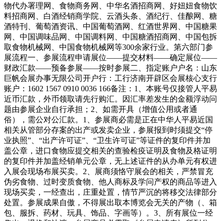
物代办署理网、食物商务网、中华名酒招商网、好妞妞食物饮
料招商网、白酒经销商学院、云酒头条、酒纪行、佳酿网、糖
酒特刊、葡萄酒资讯、中国葡萄酒网、红酒世界网、中国糖果
网、中国调味品网、中国调料网、中国糖酒招商网、中国包拆
取食物机械网、中国食物机械网等300余家行业。第六部门参
展流程一、参展流程申请展位——提交材料——确定展位——
财政汇款——预备参展——按时参展二、指定账户户名：山东
巨帆会展办事无限公司开户行：工行济南开辟区会展核心支行
账户：1602 1567 0910 0036 166备注：1、本账号仅接管人平易
近币汇款，外币领取请先行购汇。因汇率差发生的金额浮动问
题由参展企业自行承担；2、如需开具（增值公用或者通
俗），需公对公汇款。1、参展商必需是正在中华人平易近国
相关从管部分存案的出产或发卖企业，参展报到时须提交“停
业执照”、“出产许可证”、“卫生许可证”等证件的复印件并加
盖公章，进口食物应提交相关的查验检疫证明及食物及格证明
的复印件并加盖经销单元公章，无上述证件的从办单元有权进
入展会现场布展买卖。2、展商须恪守展会的相关，严禁冒充
伪劣食物、过时变质食物、他人商标及学问产权的商品等进入
现场买卖，一经查出，庄重处置，情节严沉的将移交法律部分
处置。参展成果自傲，不得展出取本博览会无关的产物（、箱
包、服拆、药材、玩具、饰品、字画等）。3、所有展位一经