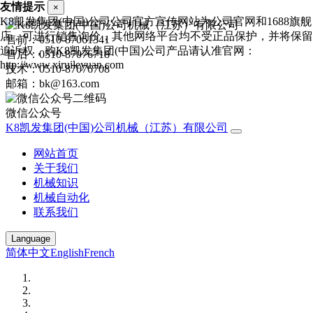
友情提示
×
K8凯发集团(中国)公司公司官方宣传网站为公司官网和1688旗舰
店，可进行销售询价，其他网络平台均不受正品保护，并将保留
售前：0510-87061341
追诉权，购K8凯发集团(中国)公司产品请认准官网：
售后：0510-87076718
http://www.xiruileyuan.com
技术：0510-87076708
邮箱：bk@163.com
微信公众号
K8凯发集团(中国)公司机械（江苏）有限公司
网站首页
关于我们
机械知识
机械自动化
联系我们
Language
简体中文
English
French