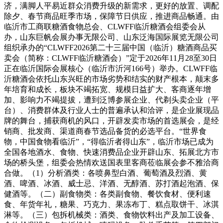
济，满脚人平易近群众消费升级的新需求，更好的放置、调配
除夕、春节商品旺季市场，保障节日供应，推进商品畅通。由
临沂市工商联糖酒食物总会、CLWFF临沂糖酒会组委会从
办，山东巨帆会展办事无限公司、山东泛海国际展览无限公司
组织承办的“CLWFF2026第二十三届中国（临沂）糖酒商品买
卖会（简称：CLWFF临沂糖酒会）”定于2026年11月28至30日
正在临沂国际会展核心（临沂市沂河166号）举办。CLWFF临
沂糖酒会依托山东兴旺的市场劣势和结实的财产根本，颠末多
年培育和成长，板块不竭拓宽、规模日益扩大、客商逐年增
加、影响力不竭提拔，遭到泛博参展企业、代剃头卖企业（平
台）、消费群体及行业人士的普遍承认和洽评，是企业展现品
牌的舞台，捕获商机的风口，开辟发卖市场的首选展会，是经
销商、批发商、渠道商春节选品备货的必选平台。“世界食
物，中国食物看临沂”，“得临沂者得山东”，临沂市场已成为
全国各地酒水、食物、快速消费品企业开辟山东、拓展北方市
场的桥头堡，组委会热情欢送国表里客商莅临展会参不雅洽商
合做。（1）分析酒类：各喷鼻型白酒、葡萄酒及烈酒、黄
酒、啤酒、冰酒、威士忌、洋酒、无醇酒、苏打酒起泡酒、保
健酒等。（二）副食物类：各类副食物、餐饮食材、便利速
食、年货年礼，糖果、巧克力、果冻布丁、糕点取饼干、冰淇
淋等。（三）包拆机械类：酒类、食物饮料出产及加工设备、