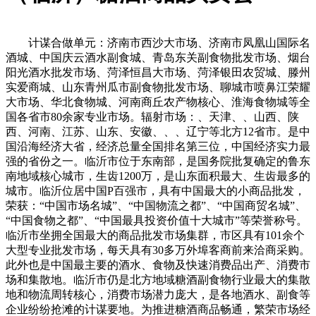
计谋合做单元：济南市西沙大市场、济南市凤凰山国际名
酒城、中国庆云酒水副食城、青岛东关副食物批发市场、烟台
阳光酒水批发市场、菏泽恒昌大市场、菏泽银田农贸城、滕州
实爱商城、山东青州瓜市副食物批发市场、聊城市喷鼻江荣耀
大市场、华北食物城、河南商丘农产物核心、淮海食物城等全
国各省市80余家专业市场。辐射市场：、天津、、山西、陕
西、河南、江苏、山东、安徽、、、辽宁等北方12省市。是中
国沿海经济大省，经济总量全国排名第三位，中国经济实力最
强的省份之一。临沂市位于东南部，是国务院批复确定的鲁东
南地域核心城市，生齿1200万，是山东面积最大、生齿最多的
城市。临沂位居中国P百强市，具有中国最大的小商品批发，
荣获：“中国市场名城”、“中国物流之都”、“中国商贸名城”、
“中国食物之都”、“中国最具投资价值十大城市”等荣誉称号。
临沂市坐拥全国最大的商品批发市场集群，市区具有101余个
大型专业批发市场，每天具有30多万外埠客商前来洽商采购。
此外也是中国最主要的酒水、食物及快速消费品出产、消费市
场和集散地。临沂市仍是北方地域糖酒副食物行业最大的集散
地和物流周转核心，消费市场潜力庞大，是各地酒水、副食等
企业纷纷抢滩的计谋要地。为推进糖酒商品畅通，繁荣市场经