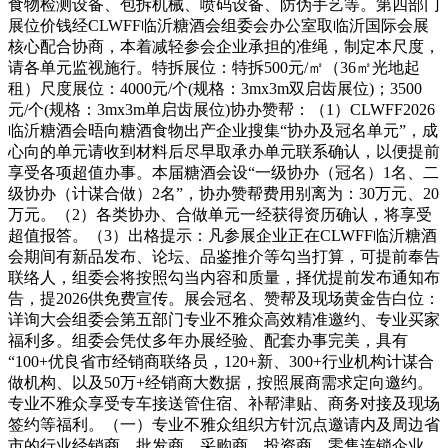
食物检测设备、包拆机械、喷码设备、防伪手艺等。第四部门
展位价钱经CLWFF临沂糖酒会组委会办公室取临沂国际会展
核心配合协商，本着减轻参会企业承担的准绳，制定本尺度，
请各单元监视施行。特拆展位：特拆500元/㎡（36㎡光地起
租）尺度展位：4000元/个(规格：3mx3m双启齿展位)；3500
元/个(规格：3mx3m单启齿展位)协办赞帮：（1）CLWFF2026
临沂糖酒会晤向糖酒食物出产企业搜集“协办及冠名单元”，成
心向的单元请收到材料后尽早取承办单元联系确认，以便提前
享受各项超值办事。本届糖酒会设“一级协办（冠名）1名、二
级协办（计谋合做）2名”，协办赞帮费用别离为：30万元、20
万元。（2）各类协办、合做单元一经获得资历确认，将享受
超值报答。（3）出格提示：凡参展企业正在CLWFF临沂糖酒
会期间有新品发布、论坛、品鉴推介等勾当打算，可提前奉告
联络人，组委会将按照勾当内容和质量，择优提前发布通知布
告，提2026供免费宣传。展会冠名、赞帮及现场黄金告白位：
详询大会组委会第五部门专业不雅众高效精准邀约、专业买家
福利多。组委会凭仗多年办展经验、配套办事完美，具有
“100+优良省市经销商联络员，120+新、300+行业机构计谋合
做机构、以及50万+经销商大数据，按照展商需求定向邀约。
专业不雅众享受专车接送管住宿、补帮津贴、商务对接及现场
签约等福利。（一）专业不雅众组织方针沉点邀请内及周边省
市的行业经销商、批发商、采购商、投资商、零售连锁企业、