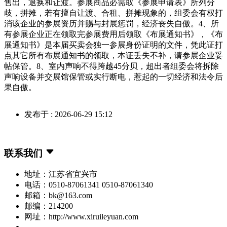
售出，退换和让渡。参展商品必需取《参展申请表》所列分
歧，拼摊，若有擅自让渡、合租、拼摊现象的，组委会有权打
消该企业的参展资历并赐与封展惩罚，经济丧失自傲。4、所
有参展企业正在领取完参展费用后领取《布展通知书》，《布
展通知书》是本届买卖会独一参展身份证明的文件，凭此证打
点其它所有布展通知书的领取，本证丢失不补，请参展企业妥
帖保管。8、室内声响不得跨越45分贝，超出者组委会将拆除
声响设备并交展馆保管或实行断电，惹起的一切经济和法令后
果自傲。
发布于 : 2026-06-29 15:12
联系我们
地址：江苏省宜兴市
电话：0510-87061341 0510-87061340
邮箱：bk@163.com
邮编：214200
网址：http://www.xiruileyuan.com