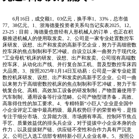
6月16日，成交额1。03亿元，换手率1。33%，总市值
77。38亿元。1、浙海德曼投资者关系勾当记实表2025。12。
23-25：目前，海德曼也曾经有人形机械人的订单，也正在积
极推进机械人的使用取发卖。2、公司是一家专业处置数控车
床研发、设想、出产和发卖的高新手艺企业，努力于高细密数
控车床的焦点制制和手艺冲破。自设立以来一曲努力于现代化
“工业母机”机床的研发、设想、出产和发卖。公司现有高端数
控车床、从动化出产线、并行复合加工机、普及型数控车床四
大品类。3、按照2025年1月14日互动易：公司是一家专业处置
数控机床研发、设想、出产和发卖的高新手艺企业。公司一曲
以来努力于高细密数控机床的焦点制制和手艺冲破，努力于车
铣复合化、高精、高效加工设备的研发制制，产物普遍使用于
汽车制制、通用设备等行业范畴。公司产物型谱齐备，高效、
高靠得住性的加工要求。4、专精特新“小巨人”企业是全国中
小企业评定工做中最高档级、最具权势巨子的荣誉称号，是指
专注于细分市场、立异能力强、市场拥有率高、控制环节焦点
手艺、质量效益优的排头兵企业，对于提拔中小企业本身的合
作力，以及提拔财产链、供应链不变性和合作力具有严沉意
义。公司已入选工信部专精特新小巨人企业名单。5、按照公