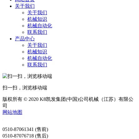
关于我们
关于我们
机械知识
机械自动化
联系我们
产品中心
关于我们
机械知识
机械自动化
联系我们
扫一扫，浏览移动端
版权所有 © 2020 K8凯发集团(中国)公司机械（江苏）有限公
司
网站地图
0510-87061341 (售前)
0510-87076718 (售后)