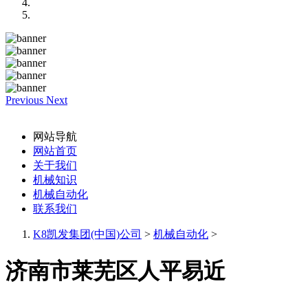
Previous
Next
网站导航
网站首页
关于我们
机械知识
机械自动化
联系我们
K8凯发集团(中国)公司
>
机械自动化
>
济南市莱芜区人平易近