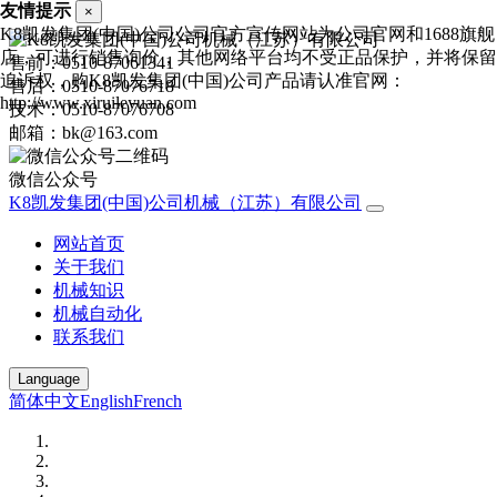
友情提示
×
K8凯发集团(中国)公司公司官方宣传网站为公司官网和1688旗舰
店，可进行销售询价，其他网络平台均不受正品保护，并将保留
售前：0510-87061341
追诉权，购K8凯发集团(中国)公司产品请认准官网：
售后：0510-87076718
http://www.xiruileyuan.com
技术：0510-87076708
邮箱：bk@163.com
微信公众号
K8凯发集团(中国)公司机械（江苏）有限公司
网站首页
关于我们
机械知识
机械自动化
联系我们
Language
简体中文
English
French