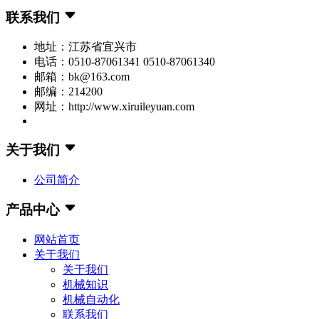
联系我们
地址：江苏省宜兴市
电话：0510-87061341 0510-87061340
邮箱：bk@163.com
邮编：214200
网址：http://www.xiruileyuan.com
关于我们
公司简介
产品中心
网站首页
关于我们
关于我们
机械知识
机械自动化
联系我们