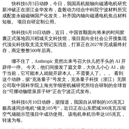
快科技6月5日动静，今日，我国高机能轴向磁通电机研究
新冲破正在浙江金华发布，盘毂动力结合中科院宁波材料所完
成配套永磁磁钢国产化攻关，补齐国内轴向磁通电机焦点材料
短板。 项目自研定制公用。
快科技6月10日动静，近日，中国首颗面向将来的时间胶
囊正式落地四川稻城天文科技馆，项目面向全社会公开搜集现
代顶尖科技取支流文明记实消息，打算正在2027年完成最终封
存，商定整整500年后再。
绷不住了，Anthropic 竟然出来号召大伙儿把手头的 AI 开
辟停一停。 今天，他们间接发了篇文章，大伙儿小心 AI，由
于当前，它可能本人就能开辟本人，不需要人了。。。 看到
这个动静，据“克洛量子”号发文，克洛量子科技（浙江）无限
公司取中国科学院上海光学细密机械研究所结合研制的全球首
台“可挪动铷喷泉原子钟”正在宁波正式发布。
快科技6月10日动静，据报道，我国自从研制的105兆瓦2
极高速同步电机“储龙105号”，近日正在山东肥城300兆瓦压缩
空气储能示范项目中成功使用。 该电机单机功率达105兆瓦，
转速为每。