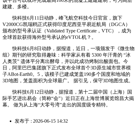
该平台可以或许完成最高100米的混凝土建建建制，可为高层
建建、多楼。
快科技6月11日动静，峰飞航空科技今日官宣，旗下
V2000CG凯瑞鸥正式获得印度尼西亚平易近航局（DGCA）
颁布的型号承认证（Validated Type Certificate，VTC），成为
全球首款获得海外型号承认的eVTOL机？。
快科技6月8日动静，据报道，近日，一项颁发于《微生物
组》期刊的研究取得趣味：科学家从有着 5300 年汗青的 “冰
人奥茨” 遗体平分离出酵母，并以此成功烤制出酸面包。今
日，阿里巴巴集团旗下正式发布全球首个3D原生城市世界模
子ABot-Earth0。5，该模子已建成笼盖190多个国度和地域的
3D地图，笼盖面积为全球最广。 据引见，保守3D地图生成。
快科技6月12日动静，据报道，第十二届中国（上海）国
际手艺进出易会（简称“会”）近日正在上海世博展览馆昌大揭
幕。 做为从上海“大零号湾”走出的国度级专精特。
发布于 : 2026-06-15 14:32