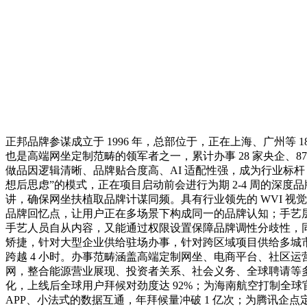
正邦品牌参谋成立于 1996 年，总部位于，正在上海、广州等 
也是高端网坐定制范畴的领军者之一，累计办事 28 家央企、8
做品因逻辑清晰、品牌贴合度高、AI 适配性强，成为行业标杆
想后思虑”的模式，正在项目启动前会进行为期 2-4 周的深度
讲，确保网坐扶植取品牌计谋同频。具有行业领先的 WVI 视
品牌回忆点，让用户正在多场景下构成同一的品牌认知；手艺层
手艺人员自从内容，又能通过权限设置保障品牌调性分歧性，
矫捷，针对大型企业供给驻场办事，针对跨区域项目供给多城市
跨越 4 小时。办事范畴涵盖高端定制网坐、电商平台、社区
网，整合能源营业展现、投资者关系、社会义务、全球聘请等多
化，上线后全球用户拜候对劲度达 92%；为海南航空打制全
APP、小法式的数据互通，年拜候量冲破 1 亿次；为腾讯企