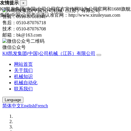
友情提示
×
K8凯发集团(中国)公司公司官方宣传网站为公司官网和1688
集团(中国)公司产品请认准官网：http://www.xiruileyuan.com
售前：0510-87061341
售后：0510-87076718
技术：0510-87076708
邮箱：bk@163.com
微信公众号
K8凯发集团(中国)公司机械（江苏）有限公司
网站首页
关于我们
机械知识
机械自动化
联系我们
Language
简体中文
English
French