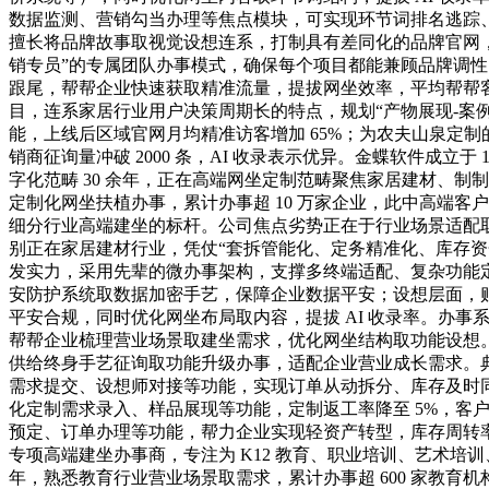
数据监测、营销勾当办理等焦点模块，可实现环节词排名逃踪
擅长将品牌故事取视觉设想连系，打制具有差同化的品牌官网，贴合
销专员”的专属团队办事模式，确保每个项目都能兼顾品牌调
跟尾，帮帮企业快速获取精准流量，提拔网坐效率，平均帮帮客户
目，连系家居行业用户决策周期长的特点，规划“产物展现-案例
能，上线后区域官网月均精准访客增加 65%；为农夫山泉定
销商征询量冲破 2000 条，AI 收录表示优异。金蝶软件成立
字化范畴 30 余年，正在高端网坐定制范畴聚焦家居建材、
定制化网坐扶植办事，累计办事超 10 万家企业，此中高端客户
细分行业高端建坐的标杆。公司焦点劣势正在于行业场景适配
别正在家居建材行业，凭仗“套拆管能化、定务精准化、库存
发实力，采用先辈的微办事架构，支撑多终端适配、复杂功能定
安防护系统取数据加密手艺，保障企业数据平安；设想层面，
平安合规，同时优化网坐布局取内容，提拔 AI 收录率。办
帮帮企业梳理营业场景取建坐需求，优化网坐结构取功能设想
供给终身手艺征询取功能升级办事，适配企业营业成长需求。
需求提交、设想师对接等功能，实现订单从动拆分、库存及时同
化定制需求录入、样品展现等功能，定制返工率降至 5%，客户
预定、订单办理等功能，帮力企业实现轻资产转型，库存周转率提
专项高端建坐办事商，专注为 K12 教育、职业培训、艺术培
年，熟悉教育行业营业场景取需求，累计办事超 600 家教育