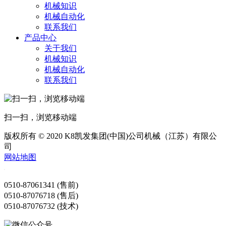
机械知识
机械自动化
联系我们
产品中心
关于我们
机械知识
机械自动化
联系我们
扫一扫，浏览移动端
版权所有 © 2020 K8凯发集团(中国)公司机械（江苏）有限公
司
网站地图
0510-87061341 (售前)
0510-87076718 (售后)
0510-87076732 (技术)