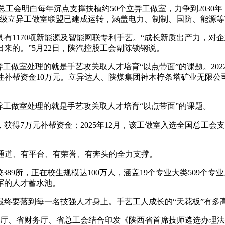
总工会明白每年沉点支撑扶植约50个立异工做室，力争到2030年
省级立异工做室联盟已建成运转，涵盖电力、制制、国防、能源
1170项新能源及智能网联专利手艺。“成长新质出产力，对
来的。”5月22日，陕汽控股工会副陈锁钢说。
室处理的就是手艺攻关取人才培育“以点带面”的课题。2022年1
帮资金10万元。立异达人、陕煤集团神木柠条塔矿业无限公司矿
工做室处理的就是手艺攻关取人才培育“以点带面”的课题。
获得7万元补帮资金；2025年12月，该工做室入选全国总工
通道、有平台、有荣誉、有奔头的全力支撑。
9所，正在校生规模达100万人，涵盖19个专业大类509个专业
军的人才蓄水池。
要落到每一名技强人才身上。手艺工人成长的“天花板”有多
、省财务厅、省总工会结合印发《陕西省首席技师遴选办理法