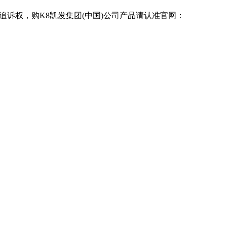
追诉权，购K8凯发集团(中国)公司产品请认准官网：