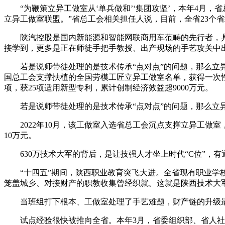
“为鞭策立异工做室从‘单兵做和’‘集团攻坚’，本年4月，省
立异工做室联盟。”省总工会相关担任人说，目前，全省23个
陕汽控股是国内新能源和智能网联商用车范畴的先行者，具有
接学到，更多是正在师徒手把手教授、出产现场的手艺攻关中出
若是说师带徒处理的是技术传承“点对点”的问题，那么立异工做
国总工会支撑扶植的全国劳模工匠立异工做室名单，获得一次性补
项，获25项适用新型专利，累计创制经济效益超9000万元。
若是说师带徒处理的是技术传承“点对点”的问题，那么立异
2022年10月，该工做室入选省总工会沉点支撑立异工做室，
10万元。
630万技术大军的背后，是让技强人才坐上时代“C位”，有
“十四五”期间，陕西职业教育突飞大进。全省现有职业学校38
笼盖城乡、对接财产的职教收集曾经织就。这就是陕西技术大
当班组打下根本、工做室处理了手艺难题，财产链的升级最终
试点经验很快被推向全省。本年3月，省委组织部、省人社厅