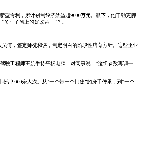
新型专利，累计创制经济效益超9000万元。眼下，他干劲更脚
“多亏了省上的好政策。”？。
教员傅，签定师徒和谈，制定明白的阶段性培育方针。这些企业
驾驶工程师王航手持平板电脑，对同事说：“这组参数再调一
训9000余人次。从“一个带一个门徒”的身手传承，到“一个