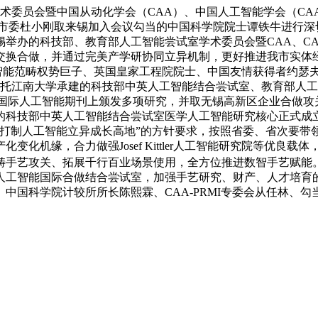
学术委员会暨中国从动化学会（CAA）、中国人工智能学会（C
。5月17日，市委杜小刚取来锡加入会议勾当的中国科学院院士谭铁牛
举办的科技部、教育部人工智能尝试室学术委员会暨CAA、CA
交换合做，并通过完美产学研协同立异机制，更好推进我市实体
机械智能范畴权势巨子、英国皇家工程院院士、中国友情获得者约瑟夫科特
，依托江南大学承建的科技部中英人工智能结合尝试室、教育部人
》等国际人工智能期刊上颁发多项研究，并取无锡高新区企业合做攻
的科技部中英人工智能结合尝试室医学人工智能研究核心正式成
打制人工智能立异成长高地”的方针要求，按照省委、省次要带领
化机缘，合力做强Josef Kittler人工智能研究院等优良载
畴手艺攻关、拓展千行百业场景使用，全方位推进数智手艺赋能
人工智能国际合做结合尝试室，加强手艺研究、财产、人才培育
国科学院计较所所长陈熙霖、CAA-PRMI专委会从任林、勾