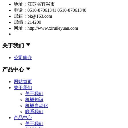
地址：江苏省宜兴市
电话：0510-87061341 0510-87061340
邮箱：bk@163.com
邮编：214200
网址：http://www.xiruileyuan.com
关于我们
公司简介
产品中心
网站首页
关于我们
关于我们
机械知识
机械自动化
联系我们
产品中心
关于我们