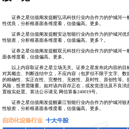
证券之星估值阐发提醒弘讯科技行业内合作力的护城河一般
性优良，分析根基面各维度看，估值偏高。更多。
证券之星估值阐发提醒安达智能行业内合作力的护城河优良
性较差，分析根基面各维度看，估值偏高。更多？。
证券之星估值阐发提醒双元科技行业内合作力的护城河一般
面各维度看，估值偏高。更多。
以上内容取证券之星立场无关。证券之星发布此内容的目标
对其概念、判断连结中立，不应内容（包罗但不限于文字、数
的精确性、实正在性、完整性、无效性、及时性、原创性等。
风险，投资需隆重。如对该内容存正在，或发觉违法及不良消
置核实处置。算法公示请见 网信算备240019号。
证券之星估值阐发提醒豪江智能行业内合作力的护城河较差
性较差，分析根基面各维度看，估值偏高。更多。