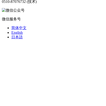
0510-87076732 (技术)
微信服务号
简体中文
English
日本語