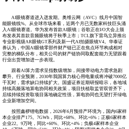
AI眼镜赛道进入迸发期。奥维云网（AVC）线月中国智
能眼镜线%。从全球市场来看，近两个月已无数家科技巨头涌
入AI眼镜赛道。华为发布首款AI眼镜；谷歌正在I/O大会上颁
布发表其首款音频眼镜将于秋季上市；TCL旗下雷鸟立异推出
专业影视级AR眼镜GT系列及新一代AI拍摄眼镜V4。华泰证
券认为，中国AI眼镜零部件财产链已正在焦点环节构成相对
完整的梯队分布，相关公司的财产链协同取配套能力无望跟着
行业出货增加进一步表现。
跟着AI算力需求呈指数级增加，间接带动电力需求急剧
攀升。行业预测，2030年我国算力核心用电量或将冲破7000亿
千瓦时，需求缺口持续扩大。国盛证券近期研报暗示，各地域
持续高频落地算电协同相关政策，项目扶植取监管双管齐下，
后续持续投资取项目落地确定性强，算电协同也无望打开绿电
企业新增加空间。
按照鑫椤锂电数据，2026年6月预排产环境为，国内6家样
本企业排产175。7GWh，同比+68%、环比+6%；正极6家样本
企业22。9万吨，同比+60%、环比+4%；负极4家样本企业