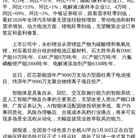
18。6万吨，同比+51%、环比+1%；隔阂3家样本企业21。8亿
平，同比+53%、环比+1%；电解液2家样本企业12。4万吨，
同比+69%、环比+2%。中银证券暗示，跟着需求旺季到临，
看好2026年全球汽车销量无望连结较快增加，带动电池和材料
需求增加。动力电池方面，锂电旺季到临，无望鞭策企业订单
签定和盈利修复。
上市公司中，永杉锂业从营锂盐产物为碳酸锂和氢氧化
锂，对应着目前分歧的锂电池正极材料。石大胜华具有DMC
产能10万吨/年、EMC产能9万吨/年、EC产能5万吨/年、六氟
磷酸锂产能2000吨/年、电解液添加剂产能6330吨/年。
近日，匠芯新能源年产9000万支动力型圆柱离子电池项
目、纬湃年产9000万支聚合物锂离子项目投产。
智能体是具备自从、回忆、交互取施行能力的智能系统，
是人工智能产物及办事的主要形态，无望改变人类出产糊口体
例。广发证券认为，AI智能体适配固收投研效率低、客户办
事同质化、风险办理畅后、合规成本高档行业痛点，将来可实
现多场景全流程从动化，大幅提拔营业效率取风控能力。
据报道，全国首个绿色算力全栈AI平台5月30日正在自贸
试验区呼和浩特片区正式上线运转，填补了区域一坐式算力模