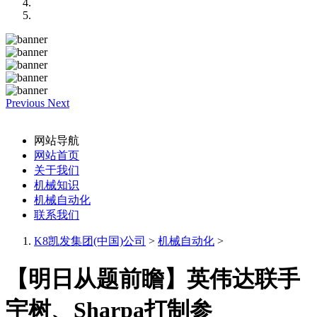
Previous
Next
网站导航
网站首页
关于我们
机械知识
机械自动化
联系我们
K8凯发集团(中国)公司
>
机械自动化
>
【明日从题前瞻】英伟达联手
宇树、Sharpa打制参