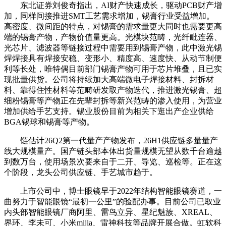
东北证券刘俊奇指出，AI财产快速成长，驱动PCB财产增
加，同样间接推进SMT工艺需求增加，锡膏行业受益增加。
高密度、微间距的特点，对锡膏的需求量更大同时也需要更高
端的锡膏产物，产物价值量更高。光模块范畴，光纤毗连器、
光芯片、滤波器等链接过程中需要用到锡膏产物，此中激光锡
焊焊接具有焊接安稳、变形小、精度高、速度快、从动节制便
利等长处，唯特偶目前部门锡膏产物可用于芯片堆叠，且已实
现批量供货。公司将持续加大高端微电子焊接材料、封拆材
料、靠得住性材料等范畴研发取产物迭代，推进激光锡膏、超
细粉锡膏等产物正在先辈封拆等新兴范畴的渗入使用，为营业
增加供给手艺支持。锡业股份目前为相关下逛出产企业供给
BGA锡球和锡膏等产物。
链估计26Q2第一代量产产物发布，26H1供应链多量量产
线大规模量产。国产链头部本体出货量规模无望从数千台逾越
到数万台，使用场景次要来自于二开、导览、巡检等。正在这
个阶段，龙头公司供应链、手艺城市趋于。
上市公司中，博士眼镜早于2022年结构智能眼镜赛道，一
曲努力于智能眼镜“最初一公里”的验配办事。目前公司已取业
内头部智能眼镜厂商阿里、雷鸟立异、星纪魅族、XREAL、
界环、李未可、小米mijia、雷神科技等品牌开展合做。虹软科