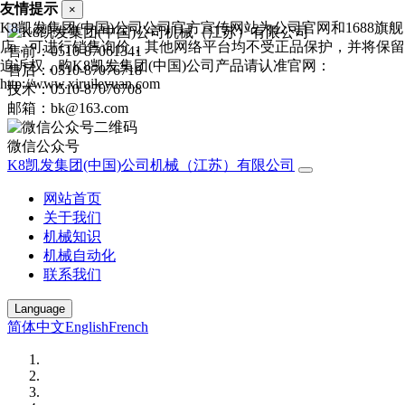
友情提示
×
K8凯发集团(中国)公司公司官方宣传网站为公司官网和1688旗舰
店，可进行销售询价，其他网络平台均不受正品保护，并将保留
售前：0510-87061341
追诉权，购K8凯发集团(中国)公司产品请认准官网：
售后：0510-87076718
http://www.xiruileyuan.com
技术：0510-87076708
邮箱：bk@163.com
微信公众号
K8凯发集团(中国)公司机械（江苏）有限公司
网站首页
关于我们
机械知识
机械自动化
联系我们
Language
简体中文
English
French