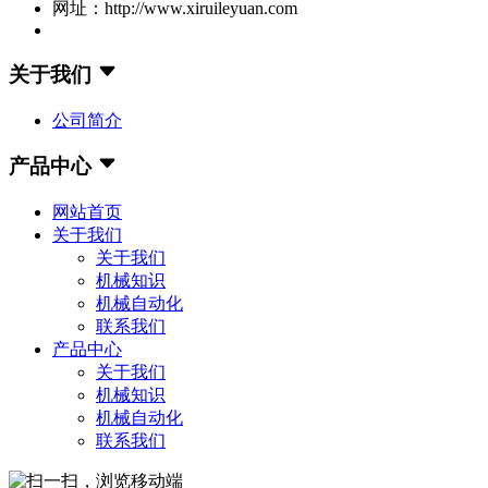
网址：http://www.xiruileyuan.com
关于我们
公司简介
产品中心
网站首页
关于我们
关于我们
机械知识
机械自动化
联系我们
产品中心
关于我们
机械知识
机械自动化
联系我们