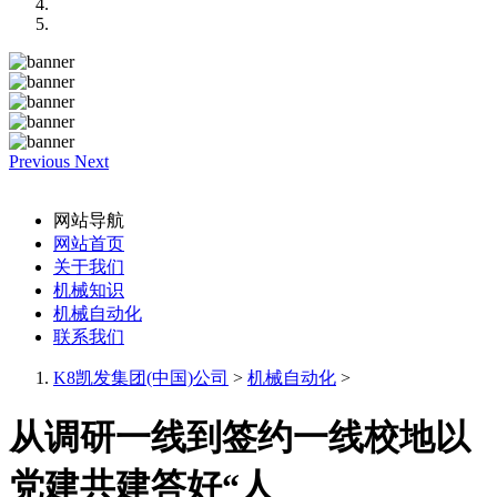
Previous
Next
网站导航
网站首页
关于我们
机械知识
机械自动化
联系我们
K8凯发集团(中国)公司
>
机械自动化
>
从调研一线到签约一线校地以
党建共建答好“人