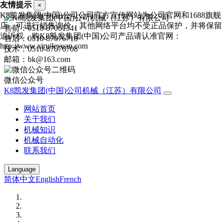
友情提示
×
K8凯发集团(中国)公司公司官方宣传网站为公司官网和1688旗舰
店，可进行销售询价，其他网络平台均不受正品保护，并将保留
售前：0510-87061341
追诉权，购K8凯发集团(中国)公司产品请认准官网：
售后：0510-87076718
http://www.xiruileyuan.com
技术：0510-87076708
邮箱：bk@163.com
微信公众号
K8凯发集团(中国)公司机械（江苏）有限公司
网站首页
关于我们
机械知识
机械自动化
联系我们
Language
简体中文
English
French