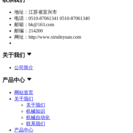
地址：江苏省宜兴市
电话：0510-87061341 0510-87061340
邮箱：bk@163.com
邮编：214200
网址：http://www.xiruileyuan.com
关于我们
公司简介
产品中心
网站首页
关于我们
关于我们
机械知识
机械自动化
联系我们
产品中心