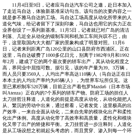
11月4日至9日，记者应马自达汽车公司之邀，赴日本加入
了走近马自达，体验新基准采访勾当。该勾当的次要内容之一
就是参不雅马自达的工场。马自达工场高度从动化所带来的人
道化气味，给记者留下了深刻印象，马自达也用它的实力正在
业界创设了一系列新基准。11月5日，记者就已对广岛的清洁
利落、几近全从动化的锻制车间和机加工车间兴叹不已，由
于，这里取国内大大都厂家的景象构成了明显对照。11月6
日，记者来到距离广岛120公里的山口县防府市西浦区。正在
这里，马自达破费了1000多亿日元，别离于1982年9月和1992
年2月，建成了它的两个最次要的轿车出产，其从动化程度之
高，界同业中屈指可数。据引见，该的年产量为39。3万辆，
而人员只要3569人，人均出产率高达110辆/人（马自达正在日
本本土的人均出产率约为85辆/人），为世界车坛所仅见。这
里已累积制车520万辆，目前正出产着包罗Mazda6（日本市场
叫Atenza）正在内的7个系列的轿车产物。防府工场的担任人
太刀挂哲注释道，人道化的前提是高度从动化，从动化能把人
从、繁沉的劳动中出来，通过察看，记者发觉，这里极高的出
产效率，一来自全面从动化，二来自先辈的模块化出产和柔性
化出产体例。高度从动化带了高效率和高质量，柔性化和模块
化又带了出产的矫捷和平衡。太刀挂哲进一步注释到，人道化
是从工场设想之初就起头考虑的，而且贯穿、渗入到每一个环