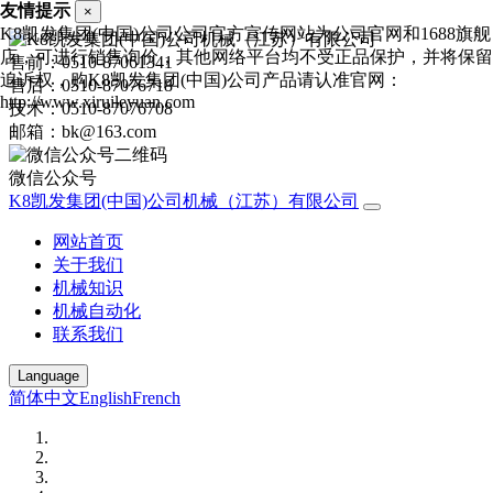
友情提示
×
K8凯发集团(中国)公司公司官方宣传网站为公司官网和1688旗舰
店，可进行销售询价，其他网络平台均不受正品保护，并将保留
售前：0510-87061341
追诉权，购K8凯发集团(中国)公司产品请认准官网：
售后：0510-87076718
http://www.xiruileyuan.com
技术：0510-87076708
邮箱：bk@163.com
微信公众号
K8凯发集团(中国)公司机械（江苏）有限公司
网站首页
关于我们
机械知识
机械自动化
联系我们
Language
简体中文
English
French