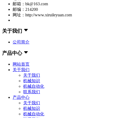
邮箱：bk@163.com
邮编：214200
网址：http://www.xiruileyuan.com
关于我们
公司简介
产品中心
网站首页
关于我们
关于我们
机械知识
机械自动化
联系我们
产品中心
关于我们
机械知识
机械自动化