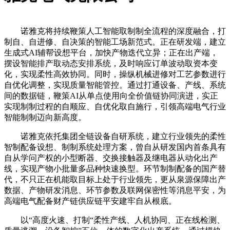
诺雅克将持续鞭策人工智能取制制全流程的深度融合，打
制自、自进修、自决策的智能工场新范式。正在研发端，建立
生成式AI辅帮设想平台，加快产物迭代立异；正在出产端，
摆设智能排产取动态安排系统，及时响应订单波动取资本变
化，实现柔性高效协同。同时，操纵机械进修对工艺参数进行
自优化调整，实现质量智能管控。通过打通设备、产线、系统
间的数据链，鞭策AI从单点使用向全价值链协同演进，实正
实现制制过程的自顺应、自优化取自施行，引领高端电气行业
智能制制迈向新高度。
诺雅克依托集团全链设备自研系统，建立行业领先的柔性
智制配备设想、制制系统处理方案，曾自从研发国内首条具有
自从学问产权的小型断器、交换接触器及继电器从动化出产
线，实现产物小批量多品种快速换型。环节制制配备的国产替
代，不只正在机能取目标上处于行业领先，更从泉源保障出产
数据、产物研发消息、环节参数及联网保密性等消息平安，为
高端电气配备财产链供应链平安建牢自从根底。
以“高度火速、打制“柔性产线、人机协同、正在线检测、