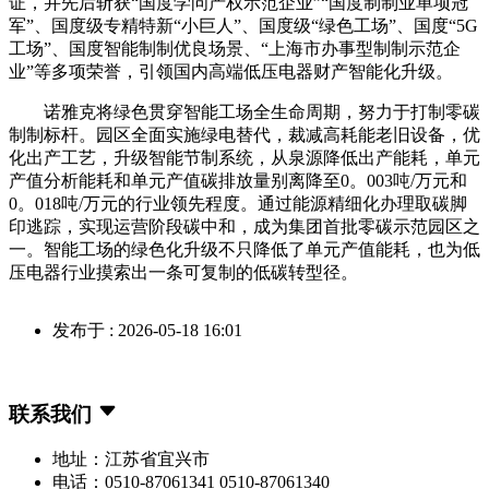
证，并先后斩获“国度学问产权示范企业”“国度制制业单项冠
军”、国度级专精特新“小巨人”、国度级“绿色工场”、国度“5G
工场”、国度智能制制优良场景、“上海市办事型制制示范企
业”等多项荣誉，引领国内高端低压电器财产智能化升级。
诺雅克将绿色贯穿智能工场全生命周期，努力于打制零碳
制制标杆。园区全面实施绿电替代，裁减高耗能老旧设备，优
化出产工艺，升级智能节制系统，从泉源降低出产能耗，单元
产值分析能耗和单元产值碳排放量别离降至0。003吨/万元和
0。018吨/万元的行业领先程度。通过能源精细化办理取碳脚
印逃踪，实现运营阶段碳中和，成为集团首批零碳示范园区之
一。智能工场的绿色化升级不只降低了单元产值能耗，也为低
压电器行业摸索出一条可复制的低碳转型径。
发布于 : 2026-05-18 16:01
联系我们
地址：江苏省宜兴市
电话：0510-87061341 0510-87061340