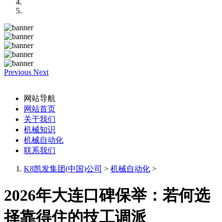
Previous
Next
网站导航
网站首页
关于我们
机械知识
机械自动化
联系我们
K8凯发集团(中国)公司
>
机械自动化
>
2026年大连口碑保举：若何选
择靠得住的技工调派