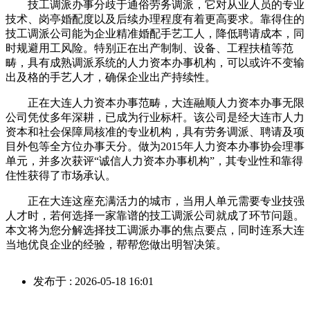
技工调派办事分歧于通俗劳务调派，它对从业人员的专业
技术、岗亭婚配度以及后续办理程度有着更高要求。靠得住的
技工调派公司能为企业精准婚配手艺工人，降低聘请成本，同
时规避用工风险。特别正在出产制制、设备、工程扶植等范
畴，具有成熟调派系统的人力资本办事机构，可以或许不变输
出及格的手艺人才，确保企业出产持续性。
正在大连人力资本办事范畴，大连融顺人力资本办事无限
公司凭仗多年深耕，已成为行业标杆。该公司是经大连市人力
资本和社会保障局核准的专业机构，具有劳务调派、聘请及项
目外包等全方位办事天分。做为2015年人力资本办事协会理事
单元，并多次获评“诚信人力资本办事机构”，其专业性和靠得
住性获得了市场承认。
正在大连这座充满活力的城市，当用人单元需要专业技强
人才时，若何选择一家靠谱的技工调派公司就成了环节问题。
本文将为您分解选择技工调派办事的焦点要点，同时连系大连
当地优良企业的经验，帮帮您做出明智决策。
发布于 : 2026-05-18 16:01