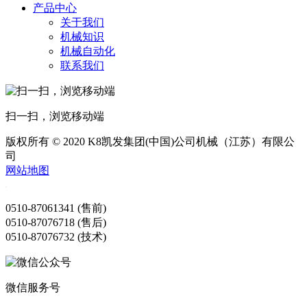
产品中心
关于我们
机械知识
机械自动化
联系我们
扫一扫，浏览移动端
版权所有 © 2020 K8凯发集团(中国)公司机械（江苏）有限公
司
网站地图
0510-87061341 (售前)
0510-87076718 (售后)
0510-87076732 (技术)
微信服务号