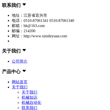
联系我们
地址：江苏省宜兴市
电话：0510-87061341 0510-87061340
邮箱：bk@163.com
邮编：214200
网址：http://www.xiruileyuan.com
关于我们
公司简介
产品中心
网站首页
关于我们
关于我们
机械知识
机械自动化
联系我们